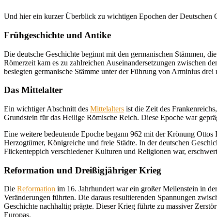
Und hier ein kurzer Überblick zu wichtigen Epochen der Deutschen 
Frühgeschichte und Antike
Die deutsche Geschichte beginnt mit den germanischen Stämmen, die 
Römerzeit kam es zu zahlreichen Auseinandersetzungen zwischen 
besiegten germanische Stämme unter der Führung von Arminius drei r
Das Mittelalter
Ein wichtiger Abschnitt des
Mittelalters
ist die Zeit des Frankenreich
Grundstein für das Heilige Römische Reich. Diese Epoche war geprägt
Eine weitere bedeutende Epoche begann 962 mit der Krönung Ottos I. 
Herzogtümer, Königreiche und freie Städte. In der deutschen Geschic
Flickenteppich verschiedener Kulturen und Religionen war, erschwerte 
Reformation und Dreißigjähriger Krieg
Die
Reformation
im 16. Jahrhundert war ein großer Meilenstein in der
Veränderungen führten. Die daraus resultierenden Spannungen zwisc
Geschichte nachhaltig prägte. Dieser Krieg führte zu massiver Zerst
Europas.