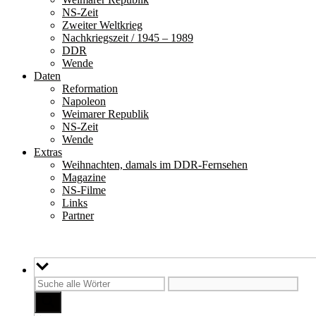
NS-Zeit
Zweiter Weltkrieg
Nachkriegszeit / 1945 – 1989
DDR
Wende
Daten
Reformation
Napoleon
Weimarer Republik
NS-Zeit
Wende
Extras
Weihnachten, damals im DDR-Fernsehen
Magazine
NS-Filme
Links
Partner