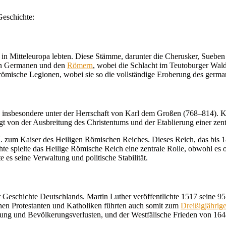
Geschichte:
in Mitteleuropa lebten. Diese Stämme, darunter die Cherusker, Suebe
den Germanen und den
Römern
, wobei die Schlacht im Teutoburger Wald 
ömische Legionen, wobei sie so die vollständige Eroberung des germa
s, insbesondere unter der Herrschaft von Karl dem Großen (768–814). K
 von der Ausbreitung des Christentums und der Etablierung einer zentra
zum Kaiser des Heiligen Römischen Reiches. Dieses Reich, das bis 1806
hte spielte das Heilige Römische Reich eine zentrale Rolle, obwohl es
es seine Verwaltung und politische Stabilität.
 Geschichte Deutschlands. Martin Luther veröffentlichte 1517 seine 95 
hen Protestanten und Katholiken führten auch somit zum
Dreißigjährig
örung und Bevölkerungsverlusten, und der Westfälische Frieden von 164