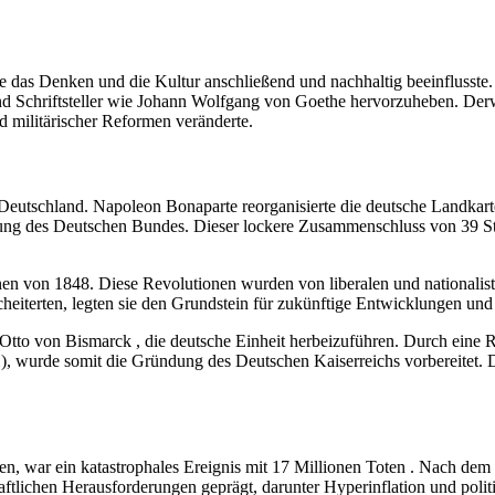
ie das Denken und die Kultur anschließend und nachhaltig beeinflusste
d Schriftsteller wie Johann Wolfgang von Goethe hervorzuheben. Derwei
d militärischer Reformen veränderte.
 Deutschland. Napoleon Bonaparte reorganisierte die deutsche Landk
g des Deutschen Bundes. Dieser lockere Zusammenschluss von 39 Staat
onen von 1848. Diese Revolutionen wurden von liberalen und nationalis
scheiterten, legten sie den Grundstein für zukünftige Entwicklungen und
Otto von Bismarck , die deutsche Einheit herbeizuführen. Durch eine 
, wurde somit die Gründung des Deutschen Kaiserreichs vorbereitet. 
en, war ein katastrophales Ereignis mit 17 Millionen Toten . Nach de
ftlichen Herausforderungen geprägt, darunter Hyperinflation und politisc