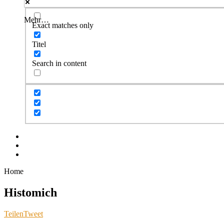
Mehr…
Exact matches only
Titel
Search in content
Facebook
Twitter
Instagram
Home
Histomich
Teilen
Tweet