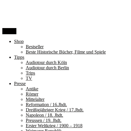
Zum
Inhalt
springen
Menü
Shop
Bestseller
Beste Historische Bücher, Filme und Spiele
Tipps
Audiotour durch Köln
Audiotour durch Berlin
Trips
TV
Presse
Antike
Römer
Mittelalter
Reformation / 16.Jhdt.
Dreißigjähriger Krieg / 17.Jhdt.
Napoleon / 18. Jhdt.
Preussen / 19. Jhdt.
Erster Weltkrieg / 1900 – 1918
Weimarer Republik