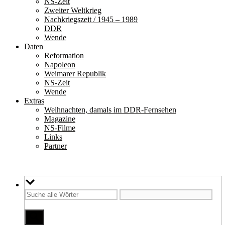
NS-Zeit
Zweiter Weltkrieg
Nachkriegszeit / 1945 – 1989
DDR
Wende
Daten
Reformation
Napoleon
Weimarer Republik
NS-Zeit
Wende
Extras
Weihnachten, damals im DDR-Fernsehen
Magazine
NS-Filme
Links
Partner