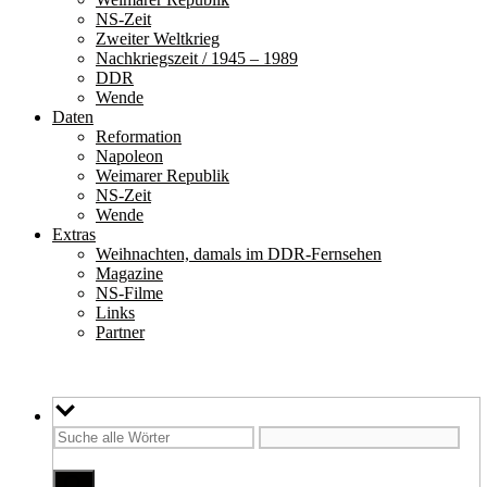
NS-Zeit
Zweiter Weltkrieg
Nachkriegszeit / 1945 – 1989
DDR
Wende
Daten
Reformation
Napoleon
Weimarer Republik
NS-Zeit
Wende
Extras
Weihnachten, damals im DDR-Fernsehen
Magazine
NS-Filme
Links
Partner