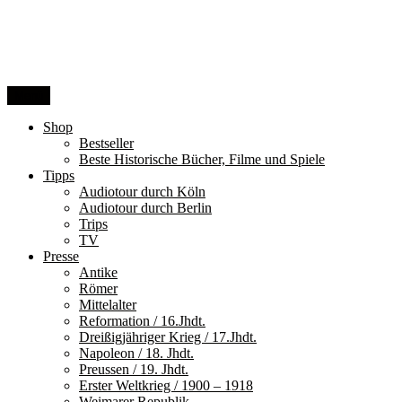
Zum
Inhalt
springen
Menü
Shop
Bestseller
Beste Historische Bücher, Filme und Spiele
Tipps
Audiotour durch Köln
Audiotour durch Berlin
Trips
TV
Presse
Antike
Römer
Mittelalter
Reformation / 16.Jhdt.
Dreißigjähriger Krieg / 17.Jhdt.
Napoleon / 18. Jhdt.
Preussen / 19. Jhdt.
Erster Weltkrieg / 1900 – 1918
Weimarer Republik