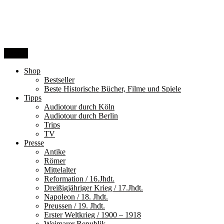
Zum
Inhalt
springen
Menü
Shop
Bestseller
Beste Historische Bücher, Filme und Spiele
Tipps
Audiotour durch Köln
Audiotour durch Berlin
Trips
TV
Presse
Antike
Römer
Mittelalter
Reformation / 16.Jhdt.
Dreißigjähriger Krieg / 17.Jhdt.
Napoleon / 18. Jhdt.
Preussen / 19. Jhdt.
Erster Weltkrieg / 1900 – 1918
Weimarer Republik