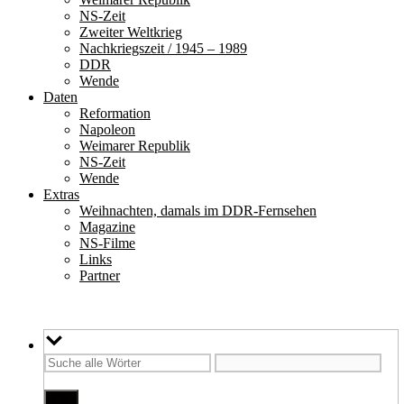
NS-Zeit
Zweiter Weltkrieg
Nachkriegszeit / 1945 – 1989
DDR
Wende
Daten
Reformation
Napoleon
Weimarer Republik
NS-Zeit
Wende
Extras
Weihnachten, damals im DDR-Fernsehen
Magazine
NS-Filme
Links
Partner