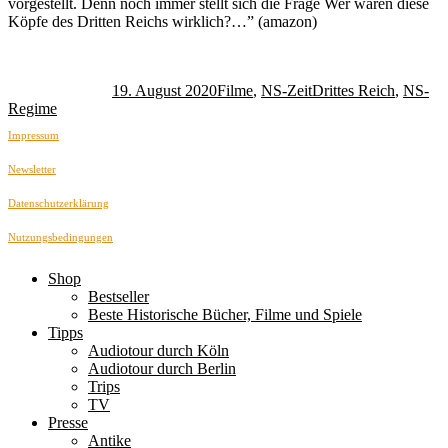
vorgestellt. Denn noch immer stellt sich die Frage Wer waren diese
Köpfe des Dritten Reichs wirklich?…” (amazon)
Autor
Veröffentlicht
Kategorien
Schlagwörter
am
19. August 2020
Filme
,
NS-Zeit
Drittes Reich
,
NS-
Regime
Impressum
Newsletter
Datenschutzerklärung
Nutzungsbedingungen
Shop
Bestseller
Beste Historische Bücher, Filme und Spiele
Tipps
Audiotour durch Köln
Audiotour durch Berlin
Trips
TV
Presse
Antike