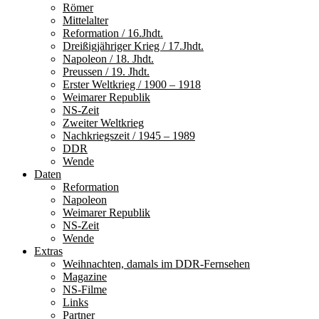
Römer
Mittelalter
Reformation / 16.Jhdt.
Dreißigjähriger Krieg / 17.Jhdt.
Napoleon / 18. Jhdt.
Preussen / 19. Jhdt.
Erster Weltkrieg / 1900 – 1918
Weimarer Republik
NS-Zeit
Zweiter Weltkrieg
Nachkriegszeit / 1945 – 1989
DDR
Wende
Daten
Reformation
Napoleon
Weimarer Republik
NS-Zeit
Wende
Extras
Weihnachten, damals im DDR-Fernsehen
Magazine
NS-Filme
Links
Partner