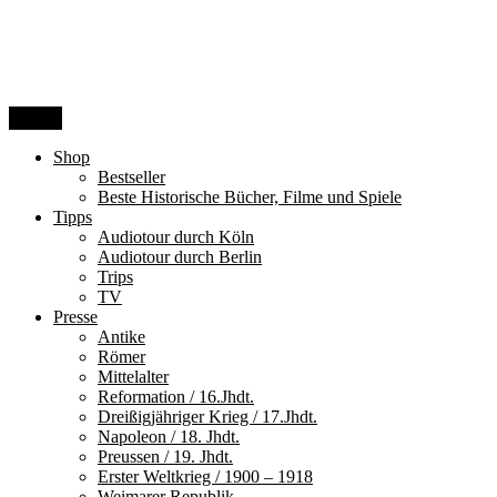
Zum
Inhalt
springen
Menü
Shop
Bestseller
Beste Historische Bücher, Filme und Spiele
Tipps
Audiotour durch Köln
Audiotour durch Berlin
Trips
TV
Presse
Antike
Römer
Mittelalter
Reformation / 16.Jhdt.
Dreißigjähriger Krieg / 17.Jhdt.
Napoleon / 18. Jhdt.
Preussen / 19. Jhdt.
Erster Weltkrieg / 1900 – 1918
Weimarer Republik