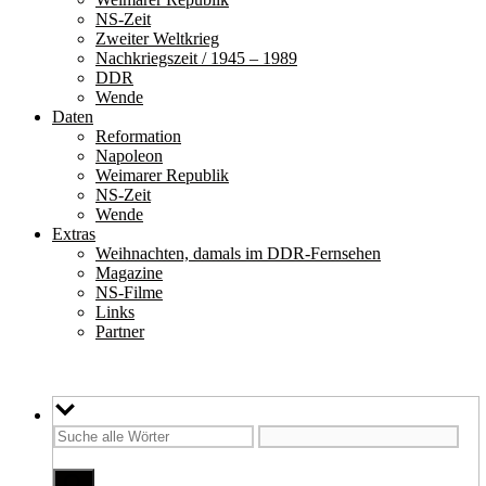
NS-Zeit
Zweiter Weltkrieg
Nachkriegszeit / 1945 – 1989
DDR
Wende
Daten
Reformation
Napoleon
Weimarer Republik
NS-Zeit
Wende
Extras
Weihnachten, damals im DDR-Fernsehen
Magazine
NS-Filme
Links
Partner