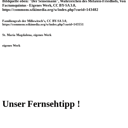
Bildquelle oben: "Der Sensemann", Wahrzeichen des Melaten-Friedhofs, Von
Factumquintus - Eigenes Werk, CC BY-SA 3.0,
https://commons.wikimedia.org/w/index.php?curid=143482
Familiengrab der Millowitsch’s, CC BY-SA 3.0,
https://commons.wikimedia.org/w/index.php?curid=143551
St. Maria Magdalena, eigenes Werk
eigenes Werk
Unser Fernsehtipp !