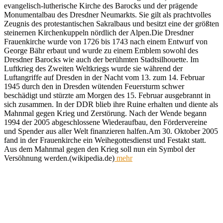
evangelisch-lutherische Kirche des Barocks und der prägende
Monumentalbau des Dresdner Neumarkts. Sie gilt als prachtvolles
Zeugnis des protestantischen Sakralbaus und besitzt eine der größten
steinernen Kirchenkuppeln nördlich der Alpen.Die Dresdner
Frauenkirche wurde von 1726 bis 1743 nach einem Entwurf von
George Bähr erbaut und wurde zu einem Emblem sowohl des
Dresdner Barocks wie auch der berühmten Stadtsilhouette. Im
Luftkrieg des Zweiten Weltkriegs wurde sie während der
Luftangriffe auf Dresden in der Nacht vom 13. zum 14. Februar
1945 durch den in Dresden wütenden Feuersturm schwer
beschädigt und stürzte am Morgen des 15. Februar ausgebrannt in
sich zusammen. In der DDR blieb ihre Ruine erhalten und diente als
Mahnmal gegen Krieg und Zerstörung. Nach der Wende begann
1994 der 2005 abgeschlossene Wiederaufbau, den Fördervereine
und Spender aus aller Welt finanzieren halfen.Am 30. Oktober 2005
fand in der Frauenkirche ein Weihegottesdienst und Festakt statt.
Aus dem Mahnmal gegen den Krieg soll nun ein Symbol der
Versöhnung werden.(wikipedia.de)
mehr