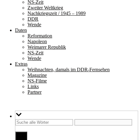
NS-Zeit
Zweiter Weltkrieg
Nachkriegszeit / 1945 – 1989
DDR
Wende
Daten
Reformation
Napoleon
Weimarer Republik
NS-Zeit
Wende
Extras
Weihnachten, damals im DDR-Fernsehen
Magazine
NS-Filme
Links
Partner