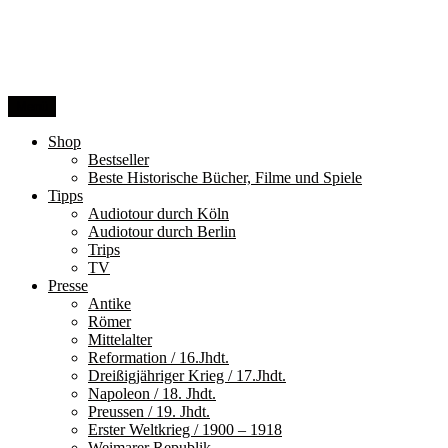
Zum
Inhalt
springen
Menü
Shop
Bestseller
Beste Historische Bücher, Filme und Spiele
Tipps
Audiotour durch Köln
Audiotour durch Berlin
Trips
TV
Presse
Antike
Römer
Mittelalter
Reformation / 16.Jhdt.
Dreißigjähriger Krieg / 17.Jhdt.
Napoleon / 18. Jhdt.
Preussen / 19. Jhdt.
Erster Weltkrieg / 1900 – 1918
Weimarer Republik