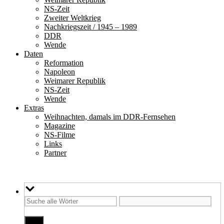
NS-Zeit
Zweiter Weltkrieg
Nachkriegszeit / 1945 – 1989
DDR
Wende
Daten
Reformation
Napoleon
Weimarer Republik
NS-Zeit
Wende
Extras
Weihnachten, damals im DDR-Fernsehen
Magazine
NS-Filme
Links
Partner