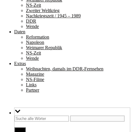
NS-Zeit
Zweiter Weltkrieg
Nachkriegszeit / 1945 – 1989
DDR
Wende
Daten
Reformation
Napoleon
Weimarer Republik
NS-Zeit
Wende
Extras
Weihnachten, damals im DDR-Fernsehen
Magazine
NS-Filme
Links
Partner