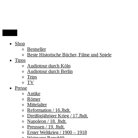
Zum
Inhalt
springen
Menü
Shop
Bestseller
Beste Historische Bücher, Filme und Spiele
Tipps
Audiotour durch Köln
Audiotour durch Berlin
Trips
TV
Presse
Antike
Römer
Mittelalter
Reformation / 16.Jhdt.
Dreißigjähriger Krieg / 17.Jhdt.
Napoleon / 18. Jhdt.
Preussen / 19. Jhdt.
Erster Weltkrieg / 1900 – 1918
Weimarer Republik