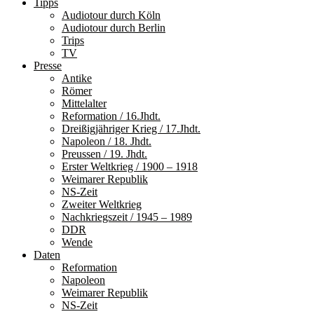
Tipps
Audiotour durch Köln
Audiotour durch Berlin
Trips
TV
Presse
Antike
Römer
Mittelalter
Reformation / 16.Jhdt.
Dreißigjähriger Krieg / 17.Jhdt.
Napoleon / 18. Jhdt.
Preussen / 19. Jhdt.
Erster Weltkrieg / 1900 – 1918
Weimarer Republik
NS-Zeit
Zweiter Weltkrieg
Nachkriegszeit / 1945 – 1989
DDR
Wende
Daten
Reformation
Napoleon
Weimarer Republik
NS-Zeit