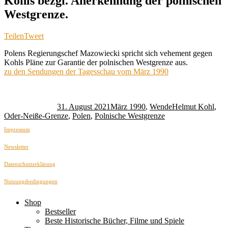
Kohls bezgl. Anerkennung der polnischen
Westgrenze.
Teilen
Tweet
Polens Regierungschef Mazowiecki spricht sich vehement gegen
Kohls Pläne zur Garantie der polnischen Westgrenze aus.
zu den Sendungen der Tagesschau vom März 1990
Autor
Veröffentlicht
Kategorien
Schlagwörter
am
31. August 2021
März 1990
,
Wende
Helmut Kohl
,
Oder-Neiße-Grenze
,
Polen
,
Polnische Westgrenze
Impressum
Newsletter
Datenschutzerklärung
Nutzungsbedingungen
Shop
Bestseller
Beste Historische Bücher, Filme und Spiele