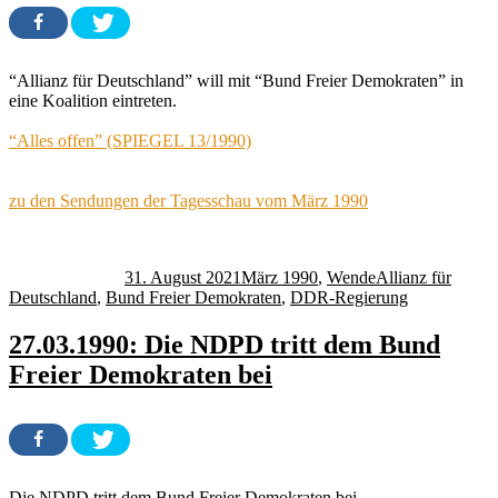
“Allianz für Deutschland” will mit “Bund Freier Demokraten” in
eine Koalition eintreten.
“Alles offen” (SPIEGEL 13/1990)
zu den Sendungen der Tagesschau vom März 1990
Autor
Veröffentlicht
Kategorien
Schlagwörter
am
31. August 2021
März 1990
,
Wende
Allianz für
Deutschland
,
Bund Freier Demokraten
,
DDR-Regierung
27.03.1990: Die NDPD tritt dem Bund
Freier Demokraten bei
Die NDPD tritt dem Bund Freier Demokraten bei