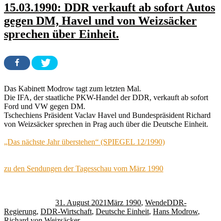
15.03.1990: DDR verkauft ab sofort Autos
gegen DM, Havel und von Weizsäcker
sprechen über Einheit.
Das Kabinett Modrow tagt zum letzten Mal.
Die IFA, der staatliche PKW-Handel der DDR, verkauft ab sofort
Ford und VW gegen DM.
Tschechiens Präsident Vaclav Havel und Bundespräsident Richard
von Weizsäcker sprechen in Prag auch über die Deutsche Einheit.
„Das nächste Jahr überstehen“ (SPIEGEL 12/1990)
zu den Sendungen der Tagesschau vom März 1990
Autor
Veröffentlicht
Kategorien
Schlagwörter
am
31. August 2021
März 1990
,
Wende
DDR-
Regierung
,
DDR-Wirtschaft
,
Deutsche Einheit
,
Hans Modrow
,
Richard von Weizsäcker