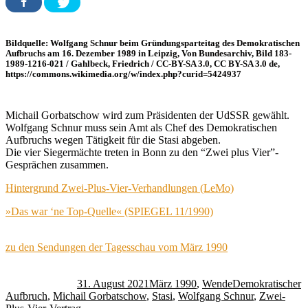
Bildquelle: Wolfgang Schnur beim Gründungsparteitag des Demokratischen
Aufbruchs am 16. Dezember 1989 in Leipzig, Von Bundesarchiv, Bild 183-
1989-1216-021 / Gahlbeck, Friedrich / CC-BY-SA 3.0, CC BY-SA 3.0 de,
https://commons.wikimedia.org/w/index.php?curid=5424937
Michail Gorbatschow wird zum Präsidenten der UdSSR gewählt.
Wolfgang Schnur muss sein Amt als Chef des Demokratischen
Aufbruchs wegen Tätigkeit für die Stasi abgeben.
Die vier Siegermächte treten in Bonn zu den “Zwei plus Vier”-
Gesprächen zusammen.
Hintergrund Zwei-Plus-Vier-Verhandlungen (LeMo)
»Das war ‘ne Top-Quelle« (SPIEGEL 11/1990)
zu den Sendungen der Tagesschau vom März 1990
Autor
Veröffentlicht
Kategorien
Schlagwörter
am
31. August 2021
März 1990
,
Wende
Demokratischer
Aufbruch
,
Michail Gorbatschow
,
Stasi
,
Wolfgang Schnur
,
Zwei-