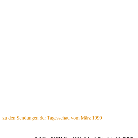
zu den Sendungen der Tagesschau vom März 1990
Autor
Veröffentlicht
Kategorien
Schlagwörter
am