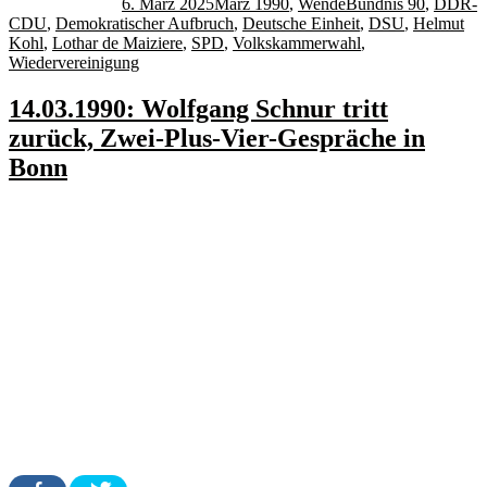
6. März 2025
März 1990
,
Wende
Bündnis 90
,
DDR-
CDU
,
Demokratischer Aufbruch
,
Deutsche Einheit
,
DSU
,
Helmut
Kohl
,
Lothar de Maiziere
,
SPD
,
Volkskammerwahl
,
Wiedervereinigung
14.03.1990: Wolfgang Schnur tritt
zurück, Zwei-Plus-Vier-Gespräche in
Bonn