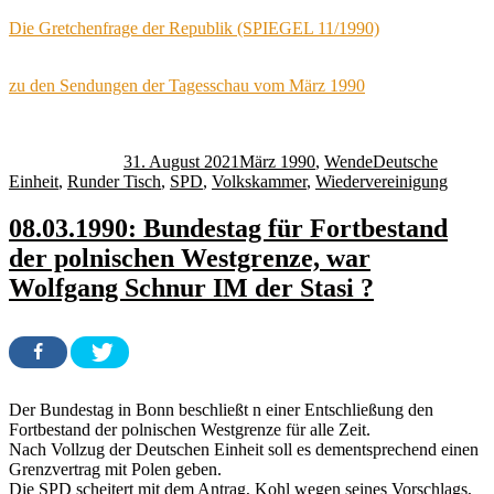
Die Gretchenfrage der Republik (SPIEGEL 11/1990)
zu den Sendungen der Tagesschau vom März 1990
Autor
Veröffentlicht
Kategorien
Schlagwörter
am
31. August 2021
März 1990
,
Wende
Deutsche
Einheit
,
Runder Tisch
,
SPD
,
Volkskammer
,
Wiedervereinigung
08.03.1990: Bundestag für Fortbestand
der polnischen Westgrenze, war
Wolfgang Schnur IM der Stasi ?
Der Bundestag in Bonn beschließt n einer Entschließung den
Fortbestand der polnischen Westgrenze für alle Zeit.
Nach Vollzug der Deutschen Einheit soll es dementsprechend einen
Grenzvertrag mit Polen geben.
Die SPD scheitert mit dem Antrag, Kohl wegen seines Vorschlags,