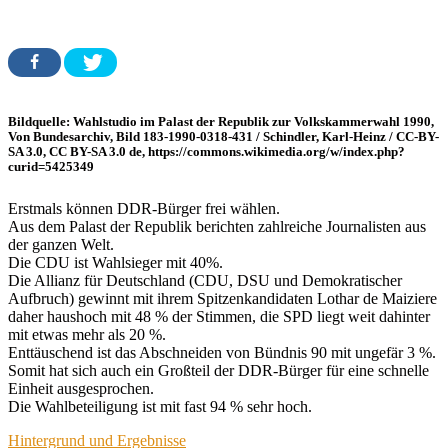
Bildquelle: Wahlstudio im Palast der Republik zur Volkskammerwahl 1990,
Von Bundesarchiv, Bild 183-1990-0318-431 / Schindler, Karl-Heinz / CC-BY-
SA 3.0, CC BY-SA 3.0 de, https://commons.wikimedia.org/w/index.php?
curid=5425349
Erstmals können DDR-Bürger frei wählen.
Aus dem Palast der Republik berichten zahlreiche Journalisten aus
der ganzen Welt.
Die CDU ist Wahlsieger mit 40%.
Die Allianz für Deutschland (CDU, DSU und Demokratischer
Aufbruch) gewinnt mit ihrem Spitzenkandidaten Lothar de Maiziere
daher haushoch mit 48 % der Stimmen, die SPD liegt weit dahinter
mit etwas mehr als 20 %.
Enttäuschend ist das Abschneiden von Bündnis 90 mit ungefär 3 %.
Somit hat sich auch ein Großteil der DDR-Bürger für eine schnelle
Einheit ausgesprochen.
Die Wahlbeteiligung ist mit fast 94 % sehr hoch.
Hintergrund und Ergebnisse