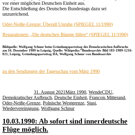
vor einer möglichen Deutschen Einheit aus.
Die Entschließung des Deutschen Bundestags dazu sei
unzureichend.
Oder-Neiße-Grenze: Überall Unruhe (SPIEGEL 11/1990)
Reparationen: „Die deutschen Bäume fällen“ (SPIEGEL 11/1990)
Bildquelle: Wolfgang Schnur beim Gründungsparteitag des Demokratischen Aufbruchs
am 16. Dezember 1989 in Leipzig, Quelle: Wikipedia:”Bundesarchiv Bild 183-1989-1216-
021, Leipzig, Gründungsparteitag DA, Wolfgang Schnur von Bundesarchiv
zu den Sendungen der Tagesschau vom März 1990
Autor
Veröffentlicht
Kategorien
Schlagwörter
am
31. August 2021
März 1990
,
Wende
CDU
,
Demokratischer Aufbruch
,
Deutsche Einheit
,
Francois Mitterand
,
Oder-Neiße-Grenze
,
Polnische Westgrenze
,
Stasi
,
Wiedervereinigung
,
Wolfgang Schnur
10.03.1990: Ab sofort sind innerdeutsche
Flüge möglich.