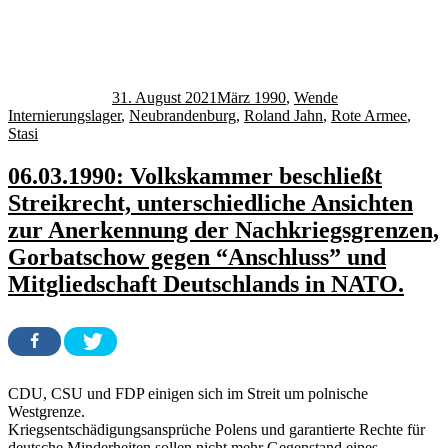
Autor
Veröffentlicht
Kategorien
Schlagwörter
am
31. August 2021
März 1990
,
Wende
Internierungslager
,
Neubrandenburg
,
Roland Jahn
,
Rote Armee
,
Stasi
06.03.1990: Volkskammer beschließt
Streikrecht, unterschiedliche Ansichten
zur Anerkennung der Nachkriegsgrenzen,
Gorbatschow gegen “Anschluss” und
Mitgliedschaft Deutschlands in NATO.
CDU, CSU und FDP einigen sich im Streit um polnische
Westgrenze.
Kriegsentschädigungsansprüche Polens und garantierte Rechte für
deutsche Minderheiten sollen nicht mehr Gegenstand eines