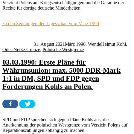
Verzicht Polens auf Kriegsentschädigungen und die Garantie der
Rechte für dortige deutsche Minderheiten.
zu den Sendungen der Tagesschau vom März 1990
Autor
Veröffentlicht
Kategorien
Schlagwörter
am
31. August 2021
März 1990
,
Wende
Helmut Kohl
,
Oder-Neiße-Grenze
,
Polnische Westgrenze
03.03.1990: Erste Pläne für
Währunsunion: max. 5000 DDR-Mark
1:1 in DM, SPD und FDP gegen
Forderungen Kohls an Polen.
SPD und FDP sprechen sich gegen Pläne Kohls aus, die
Anerkennung der polnischen Westgrenze vom Verzicht Polens auf
Reparationszahlungen abhängig zu machen.