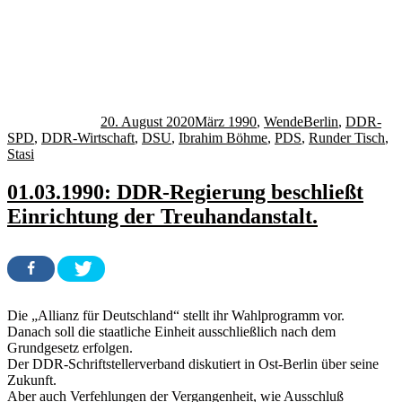
Autor
Veröffentlicht
Kategorien
Schlagwörter
am
20. August 2020
März 1990
,
Wende
Berlin
,
DDR-
SPD
,
DDR-Wirtschaft
,
DSU
,
Ibrahim Böhme
,
PDS
,
Runder Tisch
,
Stasi
01.03.1990: DDR-Regierung beschließt
Einrichtung der Treuhandanstalt.
Die „Allianz für Deutschland“ stellt ihr Wahlprogramm vor.
Danach soll die staatliche Einheit ausschließlich nach dem
Grundgesetz erfolgen.
Der DDR-Schriftstellerverband diskutiert in Ost-Berlin über seine
Zukunft.
Aber auch Verfehlungen der Vergangenheit, wie Ausschluß