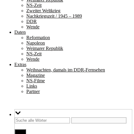
NS-Zeit
Zweiter Weltkrieg
Nachkriegszeit / 1945 – 1989
DDR
Wende
Daten
Reformation
Napoleon
Weimarer Republik
NS-Zeit
Wende
Extras
Weihnachten, damals im DDR-Fernsehen
Magazine
NS-Filme
Links
Partner