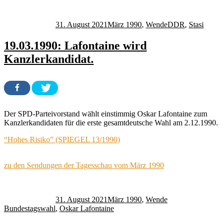
Autor
Veröffentlicht
Kategorien
Schlagwörter
am
31. August 2021
März 1990
,
Wende
DDR
,
Stasi
19.03.1990: Lafontaine wird
Kanzlerkandidat.
Der SPD-Parteivorstand wählt einstimmig Oskar Lafontaine zum
Kanzlerkandidaten für die erste gesamtdeutsche Wahl am 2.12.1990.
“Hohes Risiko” (SPIEGEL 13/1990)
zu den Sendungen der Tagesschau vom März 1990
Autor
Veröffentlicht
Kategorien
Schlagwörter
am
31. August 2021
März 1990
,
Wende
Bundestagswahl
,
Oskar Lafontaine