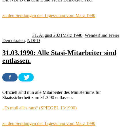
zu den Sendungen der Tagesschau vom März 1990
Autor
Veröffentlicht
Kategorien
Schlagwörter
am
31. August 2021
März 1990
,
Wende
Bund Freier
Demokraten
,
NDPD
31.03.1990: Alle Stasi-Mitarbeiter sind
entlassen.
Offiziell sind nun alle Mitarbeiter des Ministeriums für
Staatssicherheit zum 31.3.90 entlassen.
„Es muß alles raus“ (SPIEGEL 13/1990)
zu den Sendungen der Tagesschau vom März 1990