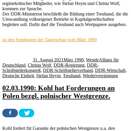
regimekritischer Mitglieder, wie Stefan Heym und Christa Wolf,
kommen zur Sprache.
Der DDR-Ministerrat beschließt die Bildung einer Treuhand, die die
Umwandlung volkseigener Betriebe in Kapitalgesellschaften
begleiten soll. Dafür darf die Treuhand auch Wertpapiere ausgeben.
zu den Sendungen der Tagesschau vom März 1990
Autor
Veröffentlicht
Kategorien
Schlagwörter
am
31. August 2021
März 1990
,
Wende
Allianz für
Deutschland
,
Christa Wolf
,
DDR-Regierung
,
DDR-
Schriftstellerkongreß
,
DDR-Schriftstellerverband
,
DDR-Wirtschaft
,
Deutsche Einheit
,
Stefan Heym
,
Treuhand
,
Wiedervereinigung
02.03.1990: Kohl hat Forderungen an
Polen bezgl. polnischer Westgrenze.
Kohl fordert für Garantie der polnischen Westgrenze u.a. den