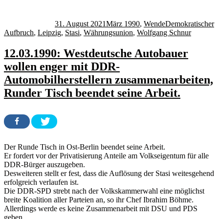
Autor
Veröffentlicht
Kategorien
Schlagwörter
am
31. August 2021
März 1990
,
Wende
Demokratischer
Aufbruch
,
Leipzig
,
Stasi
,
Währungsunion
,
Wolfgang Schnur
12.03.1990: Westdeutsche Autobauer
wollen enger mit DDR-
Automobilherstellern zusammenarbeiten,
Runder Tisch beendet seine Arbeit.
Der Runde Tisch in Ost-Berlin beendet seine Arbeit.
Er fordert vor der Privatisierung Anteile am Volkseigentum für alle
DDR-Bürger auszugeben.
Desweiteren stellt er fest, dass die Auflösung der Stasi weitesgehend
erfolgreich verlaufen ist.
Die DDR-SPD strebt nach der Volkskammerwahl eine möglichst
breite Koalition aller Parteien an, so ihr Chef Ibrahim Böhme.
Allerdings werde es keine Zusammenarbeit mit DSU und PDS
geben.