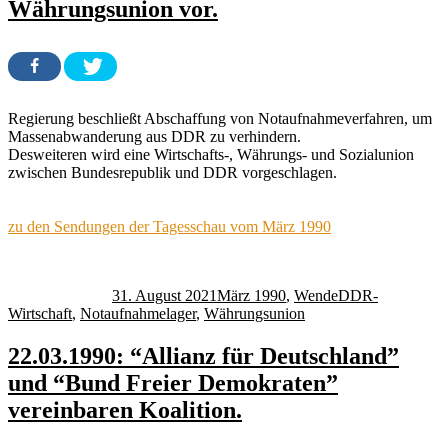
Währungsunion vor.
Regierung beschließt Abschaffung von Notaufnahmeverfahren, um
Massenabwanderung aus DDR zu verhindern.
Desweiteren wird eine Wirtschafts-, Währungs- und Sozialunion
zwischen Bundesrepublik und DDR vorgeschlagen.
zu den Sendungen der Tagesschau vom März 1990
Autor
Veröffentlicht
Kategorien
Schlagwörter
am
31. August 2021
März 1990
,
Wende
DDR-
Wirtschaft
,
Notaufnahmelager
,
Währungsunion
22.03.1990: “Allianz für Deutschland”
und “Bund Freier Demokraten”
vereinbaren Koalition.