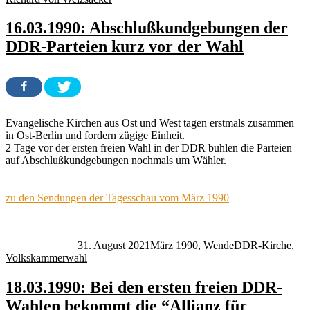
16.03.1990: Abschlußkundgebungen der
DDR-Parteien kurz vor der Wahl
Evangelische Kirchen aus Ost und West tagen erstmals zusammen
in Ost-Berlin und fordern zügige Einheit.
2 Tage vor der ersten freien Wahl in der DDR buhlen die Parteien
auf Abschlußkundgebungen nochmals um Wähler.
zu den Sendungen der Tagesschau vom März 1990
Autor
Veröffentlicht
Kategorien
Schlagwörter
am
31. August 2021
März 1990
,
Wende
DDR-Kirche
,
Volkskammerwahl
18.03.1990: Bei den ersten freien DDR-
Wahlen bekommt die “Allianz für