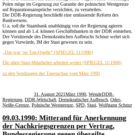
Polen möge im Gegenzug zur Garantie der polnischen Westgrenze
auf Reparationsansprüche verzichten, zu verurteilen.
Die DDR-Regierung beschließt eine umfassende Reform des
Bankwesens.
U.a. soll die Staatsbank unabhängig von der Regierung agieren
können und ab 1.4. können Geschäftsbanken in der DDR entstehen.
Der Vorsitzende des Demokratischen Aufbruchs Schnur wehrt sich
gegen Vorwürde, IM der Stasi gewesen zu sein.
„Das war ‘ne Top-Quelle“ (SPIEGEL 11/1990)
Die alten Stasi-Mitarbeiter arbeiten weiter (SPIEGEL 11/1990)
zu den Sendungen der Tagesschau vom März 1990
Autor
Veröffentlicht
Kategorien
Schlagwörter
am
31. August 2021
März 1990
,
Wende
DDR-
Regierung
,
DDR-Wirtschaft
,
Demokratischer Aufbruch
,
Oder-
Neiße-Grenze
,
Polnische Westgrenze
,
SPD
,
Stasi
,
Wolfgang Schnur
09.03.1990: Mitterand für Anerkennung
der Nachkriegsgrenzen per Vertrag,
Bundesregierung gegen übereilte