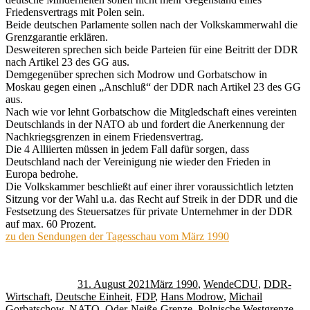
Friedensvertrags mit Polen sein.
Beide deutschen Parlamente sollen nach der Volkskammerwahl die
Grenzgarantie erklären.
Desweiteren sprechen sich beide Parteien für eine Beitritt der DDR
nach Artikel 23 des GG aus.
Demgegenüber sprechen sich Modrow und Gorbatschow in
Moskau gegen einen „Anschluß“ der DDR nach Artikel 23 des GG
aus.
Nach wie vor lehnt Gorbatschow die Mitgledschaft eines vereinten
Deutschlands in der NATO ab und fordert die Anerkennung der
Nachkriegsgrenzen in einem Friedensvertrag.
Die 4 Alliierten müssen in jedem Fall dafür sorgen, dass
Deutschland nach der Vereinigung nie wieder den Frieden in
Europa bedrohe.
Die Volkskammer beschließt auf einer ihrer voraussichtlich letzten
Sitzung vor der Wahl u.a. das Recht auf Streik in der DDR und die
Festsetzung des Steuersatzes für private Unternehmer in der DDR
auf max. 60 Prozent.
zu den Sendungen der Tagesschau vom März 1990
Autor
Veröffentlicht
Kategorien
Schlagwörter
am
31. August 2021
März 1990
,
Wende
CDU
,
DDR-
Wirtschaft
,
Deutsche Einheit
,
FDP
,
Hans Modrow
,
Michail
Gorbatschow
,
NATO
,
Oder-Neiße-Grenze
,
Polnische Westgrenze
,