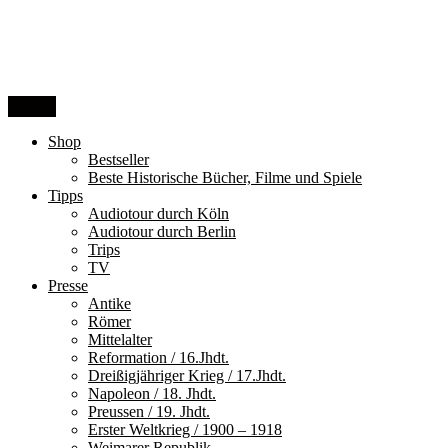
Zum
Inhalt
springen
Menü
Shop
Bestseller
Beste Historische Bücher, Filme und Spiele
Tipps
Audiotour durch Köln
Audiotour durch Berlin
Trips
TV
Presse
Antike
Römer
Mittelalter
Reformation / 16.Jhdt.
Dreißigjähriger Krieg / 17.Jhdt.
Napoleon / 18. Jhdt.
Preussen / 19. Jhdt.
Erster Weltkrieg / 1900 – 1918
Weimarer Republik