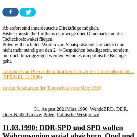
Ab sofort sind innerdeutsche Direktflüge möglich.
Bisher musste die Lufthansa Umwege über Dänemark und die
Tschechoslowakei fliegen.
Polen will nach den Worten von Staatspräsident Jaruzielski nun
nicht mehr ständig an den 2+4-Gesprächen beteiligt sein, sondern
nur noch hinzugezogen werden, wenn es um polnische Belange
geht.
Tausende von Übersiedlern drücken sich vor der Unterhaltspflicht…
(SPIEGEL 11/1990)
zu den Sendungen der Tagesschau vom März 1990
Autor
Veröffentlicht
Kategorien
Schlagwörter
am
31. August 2021
März 1990
,
Wende
BRD
,
DDR
,
Oder-Neiße-Grenze
,
Polen
,
Polnische Westgrenze
11.03.1990: DDR-SPD und SPD wollen
Währunsunion sozial absichern, Opel und