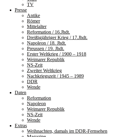
TV
Presse
Antike
Römer
Mittelalter
Reformation / 16.Jhdt.
Dreißigjähriger Krieg / 17.Jhdt.
Napoleon / 18. Jhdt.
Preussen / 19. Jhdt.
Erster Weltkrieg / 1900 – 1918
Weimarer Republik
NS-Zeit
Zweiter Weltkrieg
Nachkriegszeit / 1945 – 1989
DDR
Wende
Daten
Reformation
Napoleon
Weimarer Republik
NS-Zeit
Wende
Extras
Weihnachten, damals im DDR-Fernsehen
Magazine