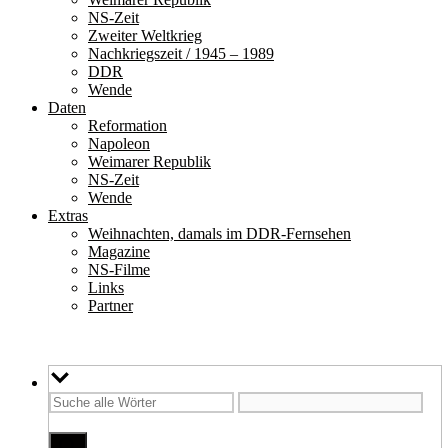
NS-Zeit
Zweiter Weltkrieg
Nachkriegszeit / 1945 – 1989
DDR
Wende
Daten
Reformation
Napoleon
Weimarer Republik
NS-Zeit
Wende
Extras
Weihnachten, damals im DDR-Fernsehen
Magazine
NS-Filme
Links
Partner