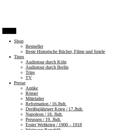
Zum
Inhalt
springen
Menü
Shop
Bestseller
Beste Historische Bücher, Filme und Spiele
Tipps
Audiotour durch Köln
Audiotour durch Berlin
Trips
TV
Presse
Antike
Römer
Mittelalter
Reformation / 16.Jhdt.
Dreißigjähriger Krieg / 17.Jhdt.
Napoleon / 18. Jhdt.
Preussen / 19. Jhdt.
Erster Weltkrieg / 1900 – 1918
Weimarer Republik