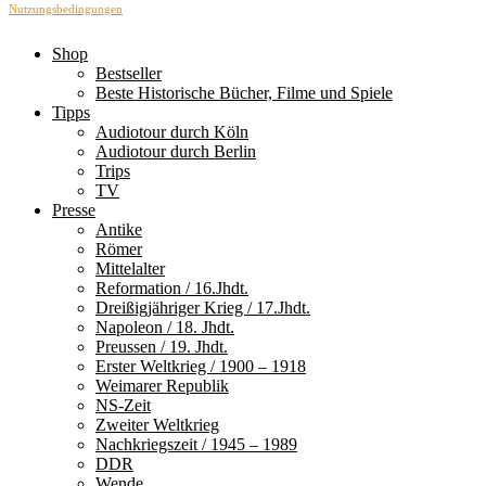
Nutzungsbedingungen
Shop
Bestseller
Beste Historische Bücher, Filme und Spiele
Tipps
Audiotour durch Köln
Audiotour durch Berlin
Trips
TV
Presse
Antike
Römer
Mittelalter
Reformation / 16.Jhdt.
Dreißigjähriger Krieg / 17.Jhdt.
Napoleon / 18. Jhdt.
Preussen / 19. Jhdt.
Erster Weltkrieg / 1900 – 1918
Weimarer Republik
NS-Zeit
Zweiter Weltkrieg
Nachkriegszeit / 1945 – 1989
DDR
Wende