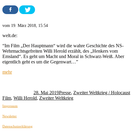
vom 19. März 2018, 15:54
welt.de:
“Im Film „Der Hauptmann“ wird die wahre Geschichte des NS-
Wehrmachtsgefreiten Willi Herold erzählt, des „Henkers vom
Emsland“. Es geht um Macht und Moral in Schwarz-Weiß. Aber
eigentlich geht es um die Gegenwart…”
mehr
Autor
Veröffentlicht
Kategorien
Sc
am
28. Mai 2019
Presse
,
Zweiter Weltkrieg / Holocaust
Film
,
Willi Herold
,
Zweiter Weltkrieg
Impressum
Newsletter
Datenschutzerklärung