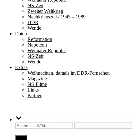
NS-Zeit
Zweiter Weltkrieg
Nachkriegszeit / 1945 – 1989
DDR
Wende
Daten
Reformation
Napoleon
Weimarer Republik
NS-Zeit
Wende
Extras
Weihnachten, damals im DDR-Fernsehen
Magazine
NS-Filme
Links
Partner