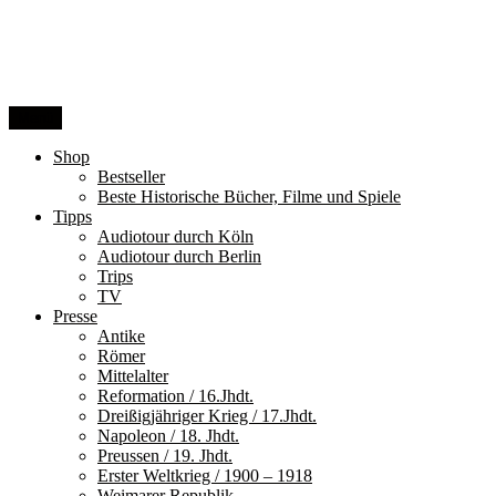
Zum
Inhalt
springen
Menü
Shop
Bestseller
Beste Historische Bücher, Filme und Spiele
Tipps
Audiotour durch Köln
Audiotour durch Berlin
Trips
TV
Presse
Antike
Römer
Mittelalter
Reformation / 16.Jhdt.
Dreißigjähriger Krieg / 17.Jhdt.
Napoleon / 18. Jhdt.
Preussen / 19. Jhdt.
Erster Weltkrieg / 1900 – 1918
Weimarer Republik