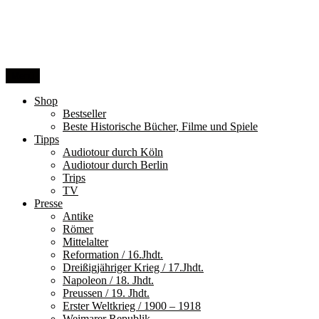
Zum
Inhalt
springen
Menü
Shop
Bestseller
Beste Historische Bücher, Filme und Spiele
Tipps
Audiotour durch Köln
Audiotour durch Berlin
Trips
TV
Presse
Antike
Römer
Mittelalter
Reformation / 16.Jhdt.
Dreißigjähriger Krieg / 17.Jhdt.
Napoleon / 18. Jhdt.
Preussen / 19. Jhdt.
Erster Weltkrieg / 1900 – 1918
Weimarer Republik