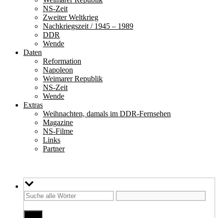
NS-Zeit
Zweiter Weltkrieg
Nachkriegszeit / 1945 – 1989
DDR
Wende
Daten
Reformation
Napoleon
Weimarer Republik
NS-Zeit
Wende
Extras
Weihnachten, damals im DDR-Fernsehen
Magazine
NS-Filme
Links
Partner