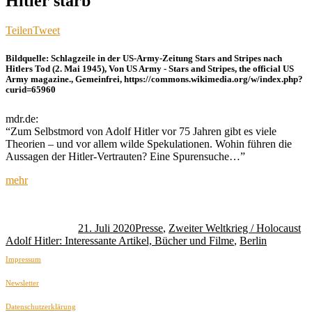
Hitler starb
Teilen
Tweet
Bildquelle: Schlagzeile in der US-Army-Zeitung Stars and Stripes nach
Hitlers Tod (2. Mai 1945), Von US Army - Stars and Stripes, the official US
Army magazine., Gemeinfrei, https://commons.wikimedia.org/w/index.php?
curid=65960
mdr.de:
“Zum Selbstmord von Adolf Hitler vor 75 Jahren gibt es viele
Theorien – und vor allem wilde Spekulationen. Wohin führen die
Aussagen der Hitler-Vertrauten? Eine Spurensuche…”
mehr
Autor
Veröffentlicht
Kategorien
Sc
am
21. Juli 2020
Presse
,
Zweiter Weltkrieg / Holocaust
Adolf Hitler: Interessante Artikel, Bücher und Filme
,
Berlin
Impressum
Newsletter
Datenschutzerklärung