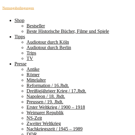
Nutzungsbedingungen
Shop
Bestseller
Beste Historische Bücher, Filme und Spiele
Tipps
Audiotour durch Köln
Audiotour durch Berlin
Trips
TV
Presse
Antike
Römer
Mittelalter
Reformation / 16.Jhdt.
Dreißigjähriger Krieg / 17.Jhdt.
Napoleon / 18. Jhdt.
Preussen / 19. Jhdt.
Erster Weltkrieg / 1900 – 1918
Weimarer Republik
NS-Zeit
Zweiter Weltkrieg
Nachkriegszeit / 1945 – 1989
DDR