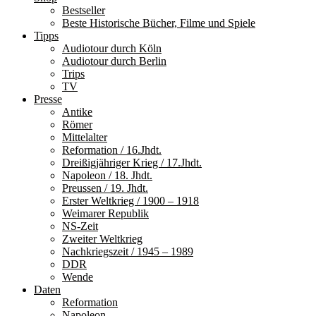
Bestseller
Beste Historische Bücher, Filme und Spiele
Tipps
Audiotour durch Köln
Audiotour durch Berlin
Trips
TV
Presse
Antike
Römer
Mittelalter
Reformation / 16.Jhdt.
Dreißigjähriger Krieg / 17.Jhdt.
Napoleon / 18. Jhdt.
Preussen / 19. Jhdt.
Erster Weltkrieg / 1900 – 1918
Weimarer Republik
NS-Zeit
Zweiter Weltkrieg
Nachkriegszeit / 1945 – 1989
DDR
Wende
Daten
Reformation
Napoleon