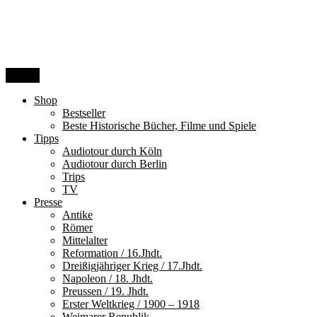
Zum
Inhalt
springen
Menü
Shop
Bestseller
Beste Historische Bücher, Filme und Spiele
Tipps
Audiotour durch Köln
Audiotour durch Berlin
Trips
TV
Presse
Antike
Römer
Mittelalter
Reformation / 16.Jhdt.
Dreißigjähriger Krieg / 17.Jhdt.
Napoleon / 18. Jhdt.
Preussen / 19. Jhdt.
Erster Weltkrieg / 1900 – 1918
Weimarer Republik