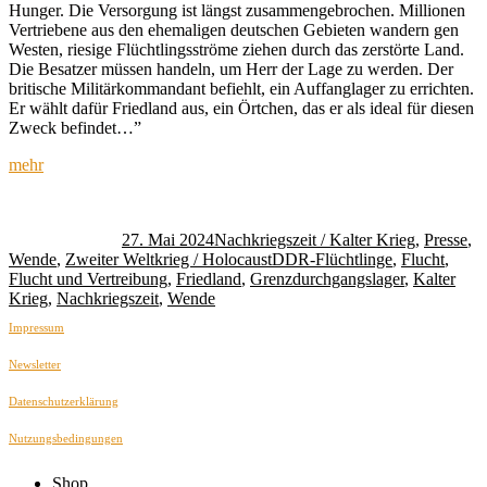
Hunger. Die Versorgung ist längst zusammengebrochen. Millionen
Vertriebene aus den ehemaligen deutschen Gebieten wandern gen
Westen, riesige Flüchtlingsströme ziehen durch das zerstörte Land.
Die Besatzer müssen handeln, um Herr der Lage zu werden. Der
britische Militärkommandant befiehlt, ein Auffanglager zu errichten.
Er wählt dafür Friedland aus, ein Örtchen, das er als ideal für diesen
Zweck befindet…”
mehr
Autor
Veröffentlicht
Kategorien
am
27. Mai 2024
Nachkriegszeit / Kalter Krieg
,
Presse
,
Schlagwörter
Wende
,
Zweiter Weltkrieg / Holocaust
DDR-Flüchtlinge
,
Flucht
,
Flucht und Vertreibung
,
Friedland
,
Grenzdurchgangslager
,
Kalter
Krieg
,
Nachkriegszeit
,
Wende
Impressum
Newsletter
Datenschutzerklärung
Nutzungsbedingungen
Shop