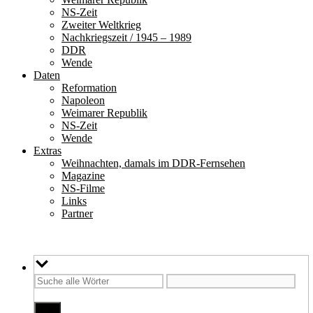
NS-Zeit
Zweiter Weltkrieg
Nachkriegszeit / 1945 – 1989
DDR
Wende
Daten
Reformation
Napoleon
Weimarer Republik
NS-Zeit
Wende
Extras
Weihnachten, damals im DDR-Fernsehen
Magazine
NS-Filme
Links
Partner