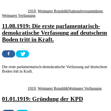
Autor
Veröffentlicht
Kategorien
Schlagwörter
am
1919
,
Weimarer Republik
Nationalversammlung
,
Weimarer Verfassung
11.08.1919: Die erste parlamentarisch-
demokratische Verfassung auf deutschem
Boden tritt in Kraft.
Die erste parlamentarisch-demokratische Verfassung auf deutschem
Boden tritt in Kraft.
Autor
Veröffentlicht
Kategorien
Schlagwörter
am
1919
,
Weimarer Republik
Weimarer Verfassung
01.01.1919: Gründung der KPD