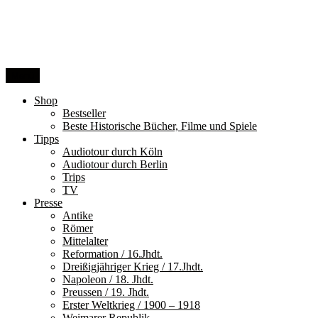
Zum
Inhalt
springen
Menü
Shop
Bestseller
Beste Historische Bücher, Filme und Spiele
Tipps
Audiotour durch Köln
Audiotour durch Berlin
Trips
TV
Presse
Antike
Römer
Mittelalter
Reformation / 16.Jhdt.
Dreißigjähriger Krieg / 17.Jhdt.
Napoleon / 18. Jhdt.
Preussen / 19. Jhdt.
Erster Weltkrieg / 1900 – 1918
Weimarer Republik