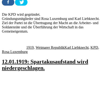
Die KPD wird gegründet.
Gründungsmitglieder sind Rosa Luxemburg und Karl Liebknecht.
Ziel der Partei ist die Übertragung der Macht an die Arbeiter- und
Soldatenräte und die Überführung der Wirtschaft in das
Gemeineigentum.
Autor
Veröffentlicht
Kategorien
Schlagwörter
am
1919
,
Weimarer Republik
Karl Liebknecht
,
KPD
,
Rosa Luxemburg
12.01.1919: Spartakusaufstand wird
niedergeschlagen.