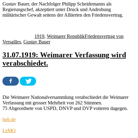
Gustav Bauer, der Nachfolger Philipp Scheidemanns als
Regierungschef, akzeptiert unter Druck und Androhung
militärischer Gewalt seitens der Alliierten den Friedensvertrag.
Autor
Veröffentlicht
Kategorien
Schlagwörter
am
1919
,
Weimarer Republik
Friedensvertrag von
Versailles
,
Gustav Bauer
31.07.1919: Weimarer Verfassung wird
verabschiedet.
Die Weimarer Nationalversammlung verabschiedet die Weimarer
Verfassung mit grosser Mehrheit von 262 Stimmen.
75 Abgeordnete von USPD, DNVP und DVP votieren dagegen.
bpb.de
LeMO