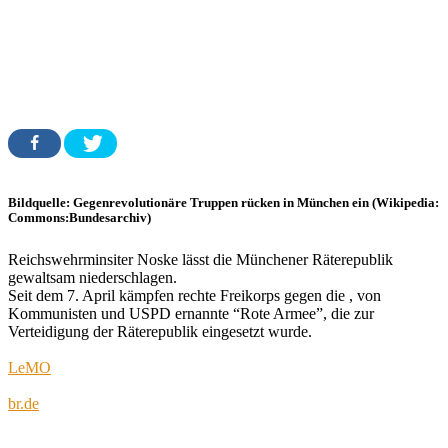
Bildquelle: Gegenrevolutionäre Truppen rücken in München ein (Wikipedia:
Commons:Bundesarchiv)
Reichswehrminsiter Noske lässt die Münchener Räterepublik
gewaltsam niederschlagen.
Seit dem 7. April kämpfen rechte Freikorps gegen die , von
Kommunisten und USPD ernannte “Rote Armee”, die zur
Verteidigung der Räterepublik eingesetzt wurde.
LeMO
br.de
Autor
Veröffentlicht
Kategorien
Schlagwörter