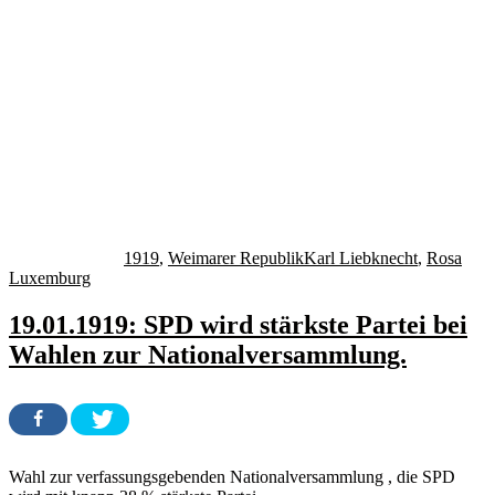
Autor
Veröffentlicht
Kategorien
Schlagwörter
am
1919
,
Weimarer Republik
Karl Liebknecht
,
Rosa
Luxemburg
19.01.1919: SPD wird stärkste Partei bei
Wahlen zur Nationalversammlung.
Wahl zur verfassungsgebenden Nationalversammlung , die SPD