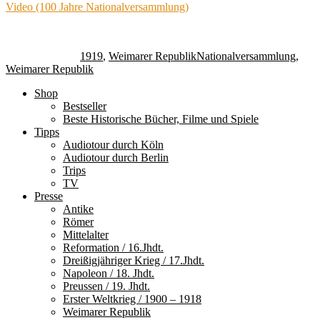
Video (100 Jahre Nationalversammlung)
Autor
Veröffentlicht
Kategorien
Schlagwörter
am
1919
,
Weimarer Republik
Nationalversammlung
,
Weimarer Republik
Shop
Bestseller
Beste Historische Bücher, Filme und Spiele
Tipps
Audiotour durch Köln
Audiotour durch Berlin
Trips
TV
Presse
Antike
Römer
Mittelalter
Reformation / 16.Jhdt.
Dreißigjähriger Krieg / 17.Jhdt.
Napoleon / 18. Jhdt.
Preussen / 19. Jhdt.
Erster Weltkrieg / 1900 – 1918
Weimarer Republik