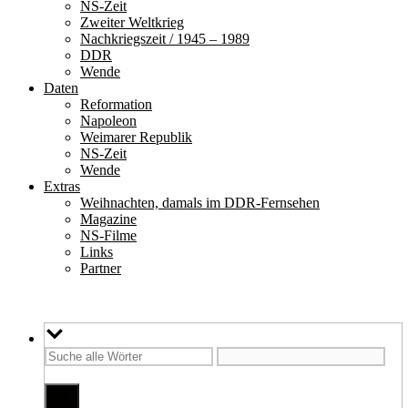
NS-Zeit
Zweiter Weltkrieg
Nachkriegszeit / 1945 – 1989
DDR
Wende
Daten
Reformation
Napoleon
Weimarer Republik
NS-Zeit
Wende
Extras
Weihnachten, damals im DDR-Fernsehen
Magazine
NS-Filme
Links
Partner