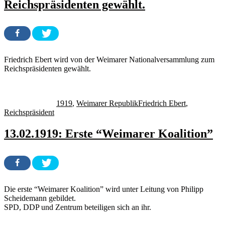
Reichspräsidenten gewählt.
Friedrich Ebert wird von der Weimarer Nationalversammlung zum
Reichspräsidenten gewählt.
Autor
Veröffentlicht
Kategorien
Schlagwörter
am
1919
,
Weimarer Republik
Friedrich Ebert
,
Reichspräsident
13.02.1919: Erste “Weimarer Koalition”
Die erste “Weimarer Koalition” wird unter Leitung von Philipp
Scheidemann gebildet.
SPD, DDP und Zentrum beteiligen sich an ihr.
Autor
Veröffentlicht
Kategorien
Schlagwörter