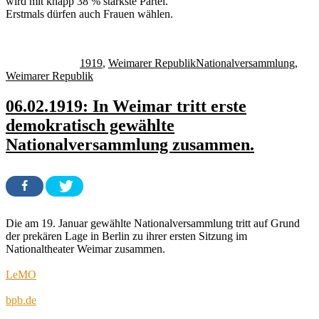
wird mit knapp 38 % stärkste Partei.
Erstmals dürfen auch Frauen wählen.
Autor
Veröffentlicht
Kategorien
Schlagwörter
am
1919
,
Weimarer Republik
Nationalversammlung
,
Weimarer Republik
06.02.1919: In Weimar tritt erste
demokratisch gewählte
Nationalversammlung zusammen.
Die am 19. Januar gewählte Nationalversammlung tritt auf Grund
der prekären Lage in Berlin zu ihrer ersten Sitzung im
Nationaltheater Weimar zusammen.
LeMO
bpb.de