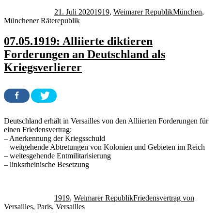
am
21. Juli 2020
1919
,
Weimarer Republik
München
,
Münchener Räterepublik
07.05.1919: Alliierte diktieren
Forderungen an Deutschland als
Kriegsverlierer
Deutschland erhält in Versailles von den Alliierten Forderungen für
einen Friedensvertrag:
– Anerkennung der Kriegsschuld
– weitgehende Abtretungen von Kolonien und Gebieten im Reich
– weitesgehende Entmilitarisierung
– linksrheinische Besetzung
Autor
Veröffentlicht
Kategorien
Schlagwörter
am
1919
,
Weimarer Republik
Friedensvertrag von
Versailles
,
Paris
,
Versailles