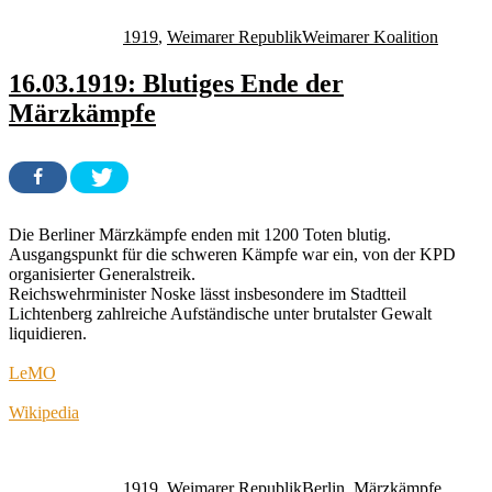
am
1919
,
Weimarer Republik
Weimarer Koalition
16.03.1919: Blutiges Ende der
Märzkämpfe
Die Berliner Märzkämpfe enden mit 1200 Toten blutig.
Ausgangspunkt für die schweren Kämpfe war ein, von der KPD
organisierter Generalstreik.
Reichswehrminister Noske lässt insbesondere im Stadtteil
Lichtenberg zahlreiche Aufständische unter brutalster Gewalt
liquidieren.
LeMO
Wikipedia
Autor
Veröffentlicht
Kategorien
Schlagwörter
am
1919
,
Weimarer Republik
Berlin
,
Märzkämpfe