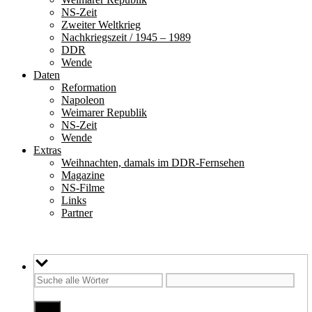
NS-Zeit
Zweiter Weltkrieg
Nachkriegszeit / 1945 – 1989
DDR
Wende
Daten
Reformation
Napoleon
Weimarer Republik
NS-Zeit
Wende
Extras
Weihnachten, damals im DDR-Fernsehen
Magazine
NS-Filme
Links
Partner