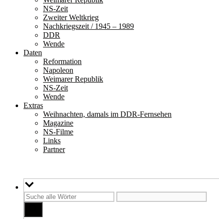
NS-Zeit
Zweiter Weltkrieg
Nachkriegszeit / 1945 – 1989
DDR
Wende
Daten
Reformation
Napoleon
Weimarer Republik
NS-Zeit
Wende
Extras
Weihnachten, damals im DDR-Fernsehen
Magazine
NS-Filme
Links
Partner