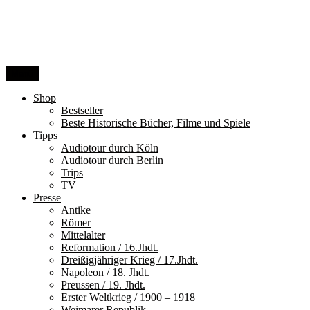
Zum
Inhalt
springen
Menü
Shop
Bestseller
Beste Historische Bücher, Filme und Spiele
Tipps
Audiotour durch Köln
Audiotour durch Berlin
Trips
TV
Presse
Antike
Römer
Mittelalter
Reformation / 16.Jhdt.
Dreißigjähriger Krieg / 17.Jhdt.
Napoleon / 18. Jhdt.
Preussen / 19. Jhdt.
Erster Weltkrieg / 1900 – 1918
Weimarer Republik