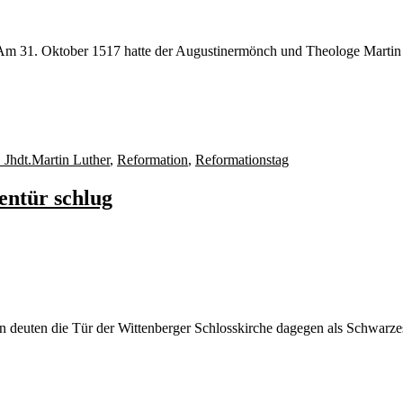
 Am 31. Oktober 1517 hatte der Augustinermönch und Theologe Martin L
Schlagwörter
 Jhdt.
Martin Luther
,
Reformation
,
Reformationstag
entür schlug
 deuten die Tür der Wittenberger Schlosskirche dagegen als Schwarz
Schlagwörter