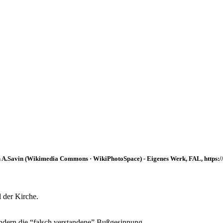
 Von A.Savin (Wikimedia Commons · WikiPhotoSpace) - Eigenes Werk, FAL, http
 der Kirche.
sondern die “falsch verstandene” Bußgesinnung.