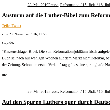
am
28. Mai 2019
Presse
,
Reformation / 15. Jhdt. / 16. Jhd
Ansturm auf die Luther-Bibel zum Reform
Teilen
Tweet
vom 29. November 2016, 11:56
swp.de:
“Kassenschlager Bibel: Die zum Reformationsjubiläum frisch aufgeleg
Buch sei nach nur wenigen Wochen auf dem Markt nicht lieferbar, beric
der Zeitung. Schon am ersten Verkaufstag gab es eine sprunghafte Na
mehr
Autor
Veröffentlicht
Kategorien
am
29. Mai 2019
Presse
,
Reformation / 15. Jhdt. / 16. Jhd
Auf den Spuren Luthers quer durch Deuts