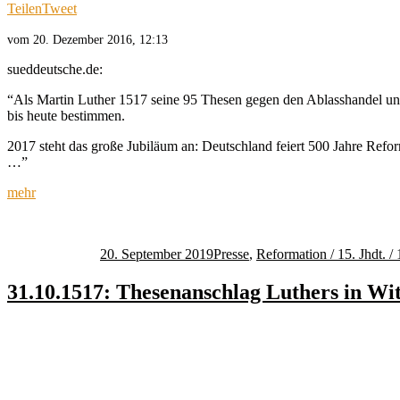
Teilen
Tweet
vom 20. Dezember 2016, 12:13
sueddeutsche.de:
“Als Martin Luther 1517 seine 95 Thesen gegen den Ablasshandel und 
bis heute bestimmen.
2017 steht das große Jubiläum an: Deutschland feiert 500 Jahre Refo
…”
mehr
Autor
Veröffentlicht
Kategorien
am
20. September 2019
Presse
,
Reformation / 15. Jhdt. / 
31.10.1517: Thesenanschlag Luthers in Wi