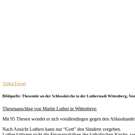
Teilen
Tweet
Bildquelle: Thesentür an der Schlosskirche in der Lutherstadt Wittenberg,
Thesenanschlag von Martin Luther in Wittenberg:
Mit 95 Thesen wendet er sich vorallendingen gegen den Ablasshandel
Nach Ansicht Luthers kann nur “Gott” den Sündern vergeben.
Luther kritisiert nicht die Finanzpraktiken der katholischen Kirche, 