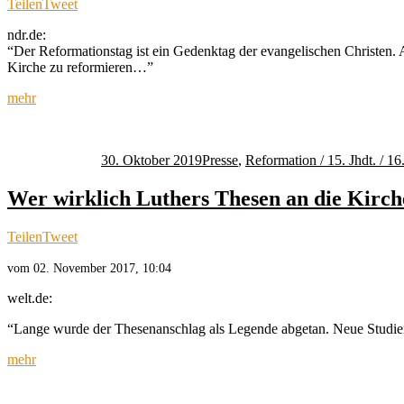
Teilen
Tweet
ndr.de:
“Der Reformationstag ist ein Gedenktag der evangelischen Christen.
Kirche zu reformieren…”
mehr
Autor
Veröffentlicht
Kategorien
am
30. Oktober 2019
Presse
,
Reformation / 15. Jhdt. / 16.
Wer wirklich Luthers Thesen an die Kirch
Teilen
Tweet
vom 02. November 2017, 10:04
welt.de:
“Lange wurde der Thesenanschlag als Legende abgetan. Neue Studien
mehr
Autor
Veröffentlicht
Kategorien