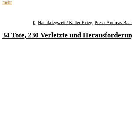
mehr
Autor
Veröffentlicht
Kategorien
Schlagwörter
am
0
,
Nachkriegszeit / Kalter Krieg
,
Presse
Andreas Baad
34 Tote, 230 Verletzte und Herausforderun