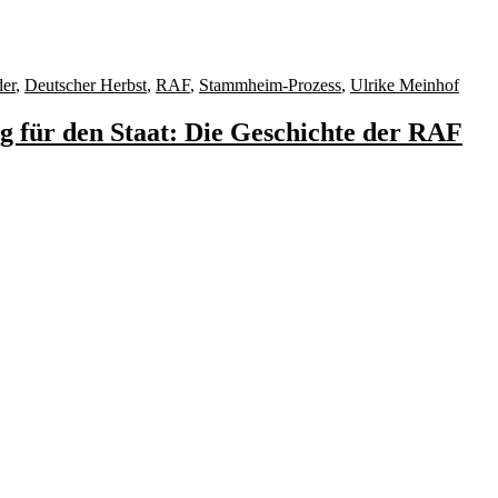
er
,
Deutscher Herbst
,
RAF
,
Stammheim-Prozess
,
Ulrike Meinhof
g für den Staat: Die Geschichte der RAF