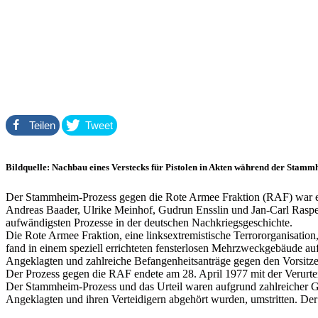
Teilen
Tweet
Bildquelle: Nachbau eines Verstecks für Pistolen in Akten während der Stammh
Der Stammheim-Prozess gegen die Rote Armee Fraktion (RAF) war ein 
Andreas Baader, Ulrike Meinhof, Gudrun Ensslin und Jan-Carl Rasp
aufwändigsten Prozesse in der deutschen Nachkriegsgeschichte.
Die Rote Armee Fraktion, eine linksextremistische Terrororganisatio
fand in einem speziell errichteten fensterlosen Mehrzweckgebäude au
Angeklagten und zahlreiche Befangenheitsanträge gegen den Vorsitz
Der Prozess gegen die RAF endete am 28. April 1977 mit der Verurteil
Der Stammheim-Prozess und das Urteil waren aufgrund zahlreicher Ge
Angeklagten und ihren Verteidigern abgehört wurden, umstritten. Der 