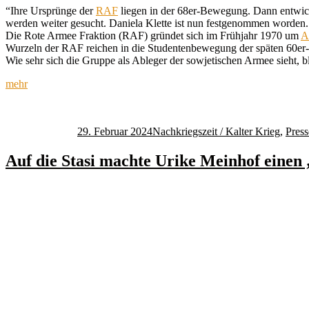
“Ihre Ursprünge der
RAF
liegen in der 68er-Bewegung. Dann entwicke
werden weiter gesucht. Daniela Klette ist nun festgenommen worden.
Die Rote Armee Fraktion (RAF) gründet sich im Frühjahr 1970 um
A
Wurzeln der RAF reichen in die Studentenbewegung der späten 60er-Ja
Wie sehr sich die Gruppe als Ableger der sowjetischen Armee sieht, bl
mehr
Autor
Veröffentlicht
Kategorien
am
29. Februar 2024
Nachkriegszeit / Kalter Krieg
,
Press
Auf die Stasi machte Urike Meinhof einen