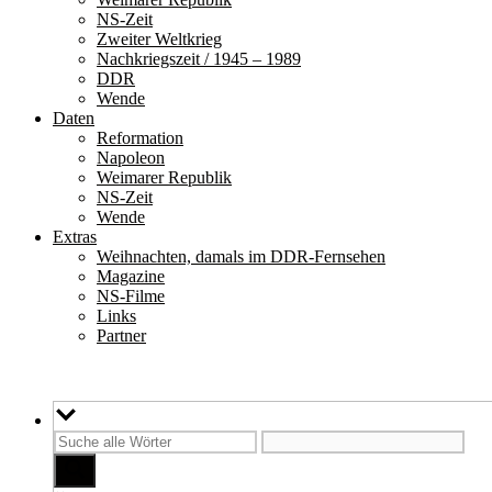
NS-Zeit
Zweiter Weltkrieg
Nachkriegszeit / 1945 – 1989
DDR
Wende
Daten
Reformation
Napoleon
Weimarer Republik
NS-Zeit
Wende
Extras
Weihnachten, damals im DDR-Fernsehen
Magazine
NS-Filme
Links
Partner