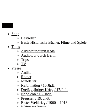
Zum
Inhalt
springen
Menü
Shop
Bestseller
Beste Historische Bücher, Filme und Spiele
Tipps
Audiotour durch Köln
Audiotour durch Berlin
Trips
TV
Presse
Antike
Römer
Mittelalter
Reformation / 16.Jhdt.
Dreißigjähriger Krieg / 17.Jhdt.
Napoleon / 18. Jhdt.
Preussen / 19. Jhdt.
Erster Weltkrieg / 1900 – 1918
Weimarer Republik