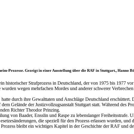
eim-Prozesse. Gezeigt in einer Ausstellung über die RAF in Stuttgart., Hanno 
historischer Strafprozess in Deutschland, der von 1975 bis 1977 vor
e wurden wegen mehrfachen Mordes und anderer schwerer Verbrechen 
n, hatte durch ihre Gewalttaten und Anschläge Deutschland erschüttert
f dem Gelände der Justizvollzugsanstalt Stuttgart statt. Während des P
enden Richter Theodor Prinzing.
ung von Baader, Ensslin und Raspe zu lebenslanger Freiheitsstrafe. Ulr
setzesänderungen, die speziell für den Prozess erlassen wurden, und
Prozess bleibt ein wichtiges Kapitel in der Geschichte der RAF und der