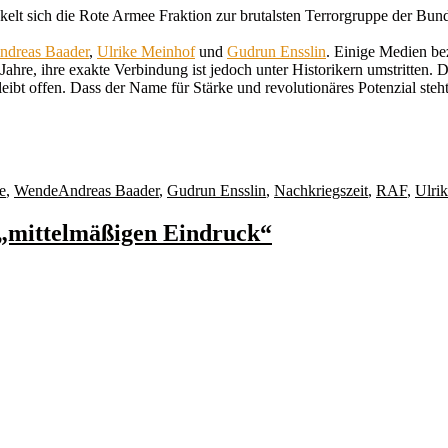
lt sich die Rote Armee Fraktion zur brutalsten Terrorgruppe der Bundes
ndreas Baader
,
Ulrike Meinhof
und
Gudrun Ensslin
. Einige Medien be
hre, ihre exakte Verbindung ist jedoch unter Historikern umstritten. 
eibt offen. Dass der Name für Stärke und revolutionäres Potenzial steht
Schlagwörter
e
,
Wende
Andreas Baader
,
Gudrun Ensslin
,
Nachkriegszeit
,
RAF
,
Ulri
 „mittelmäßigen Eindruck“