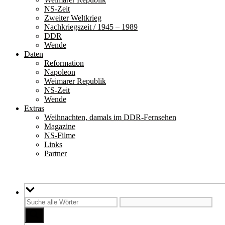
NS-Zeit
Zweiter Weltkrieg
Nachkriegszeit / 1945 – 1989
DDR
Wende
Daten
Reformation
Napoleon
Weimarer Republik
NS-Zeit
Wende
Extras
Weihnachten, damals im DDR-Fernsehen
Magazine
NS-Filme
Links
Partner