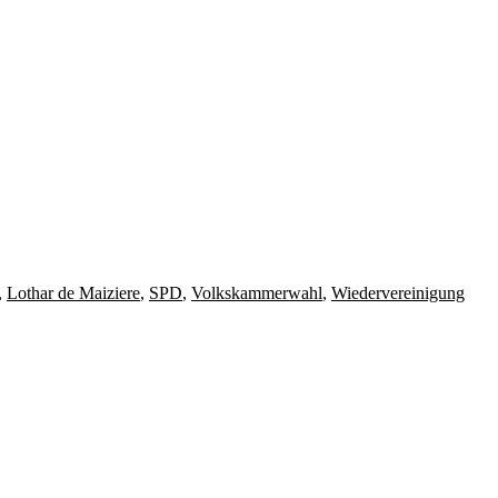
,
Lothar de Maiziere
,
SPD
,
Volkskammerwahl
,
Wiedervereinigung