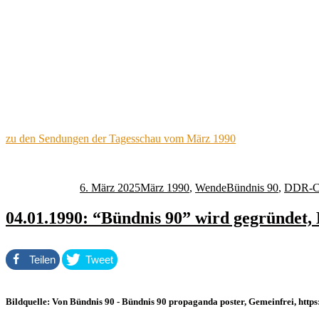
zu den Sendungen der Tagesschau vom März 1990
Autor
Veröffentlicht
Kategorien
Schlagwörter
am
6. März 2025
März 1990
,
Wende
Bündnis 90
,
DDR-
04.01.1990: “Bündnis 90” wird gegründet, 
Teilen
Tweet
Bildquelle: Von Bündnis 90 - Bündnis 90 propaganda poster, Gemeinfrei, ht