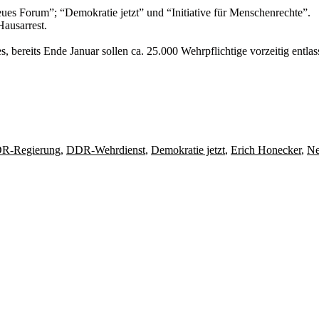
ues Forum”; “Demokratie jetzt” und “Initiative für Menschenrechte”.
Hausarrest.
 bereits Ende Januar sollen ca. 25.000 Wehrpflichtige vorzeitig entla
R-Regierung
,
DDR-Wehrdienst
,
Demokratie jetzt
,
Erich Honecker
,
Ne