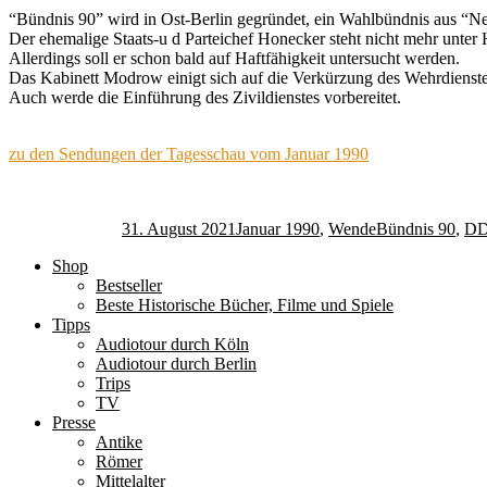
“Bündnis 90” wird in Ost-Berlin gegründet, ein Wahlbündnis aus “Ne
Der ehemalige Staats-u d Parteichef Honecker steht nicht mehr unter 
Allerdings soll er schon bald auf Haftfähigkeit untersucht werden.
Das Kabinett Modrow einigt sich auf die Verkürzung des Wehrdienstes,
Auch werde die Einführung des Zivildienstes vorbereitet.
zu den Sendungen der Tagesschau vom Januar 1990
Autor
Veröffentlicht
Kategorien
Schlagwörter
am
31. August 2021
Januar 1990
,
Wende
Bündnis 90
,
DD
Shop
Bestseller
Beste Historische Bücher, Filme und Spiele
Tipps
Audiotour durch Köln
Audiotour durch Berlin
Trips
TV
Presse
Antike
Römer
Mittelalter