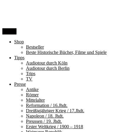
Zum
Inhalt
springen
Menü
Shop
Bestseller
Beste Historische Bücher, Filme und Spiele
Tipps
Audiotour durch Köln
Audiotour durch Berlin
Trips
TV
Presse
Antike
Römer
Mittelalter
Reformation / 16.Jhdt.
Dreißigjähriger Krieg / 17.Jhdt.
Napoleon / 18. Jhdt.
Preussen / 19. Jhdt.
Erster Weltkrieg / 1900 – 1918
Weimarer Republik