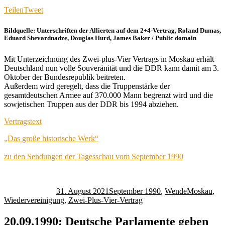
Teilen
Tweet
Bildquelle: Unterschriften der Allierten auf dem 2+4-Vertrag, Roland Dumas,
Eduard Shevardnadze, Douglas Hurd, James Baker / Public domain
Mit Unterzeichnung des Zwei-plus-Vier Vertrags in Moskau erhält
Deutschland nun volle Souveränität und die DDR kann damit am 3.
Oktober der Bundesrepublik beitreten.
Außerdem wird geregelt, dass die Truppenstärke der
gesamtdeutschen Armee auf 370.000 Mann begrenzt wird und die
sowjetischen Truppen aus der DDR bis 1994 abziehen.
Vertragstext
„Das große historische Werk“
zu den Sendungen der Tagesschau vom September 1990
Autor
Veröffentlicht
Kategorien
Schlagwörte
am
31. August 2021
September 1990
,
Wende
Moskau
,
Wiedervereinigung
,
Zwei-Plus-Vier-Vertrag
20.09.1990: Deutsche Parlamente geben