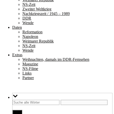
NS-Zeit
Zweiter Weltkrieg
Nachkriegszeit / 1945 – 1989
DDR
Wende
Daten
Reformation
Napoleon
Weimarer Republik
NS-Zeit
Wende
Extras
Weihnachten, damals im DDR-Fernsehen
Magazine
NS-Filme
Links
Partner