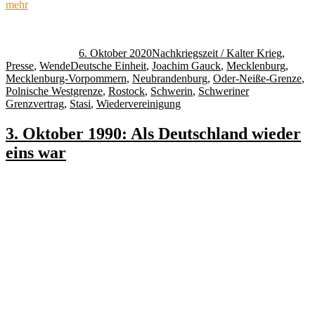
mehr
Autor
Veröffentlicht
Kategorien
am
6. Oktober 2020
Nachkriegszeit / Kalter Krieg
,
Schlagwörter
Presse
,
Wende
Deutsche Einheit
,
Joachim Gauck
,
Mecklenburg
,
Mecklenburg-Vorpommern
,
Neubrandenburg
,
Oder-Neiße-Grenze
,
Polnische Westgrenze
,
Rostock
,
Schwerin
,
Schweriner
Grenzvertrag
,
Stasi
,
Wiedervereinigung
3. Oktober 1990: Als Deutschland wieder
eins war