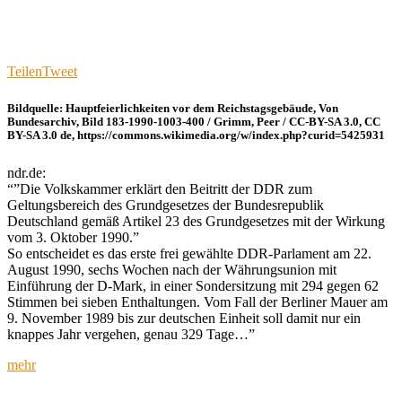
Teilen
Tweet
Bildquelle: Hauptfeierlichkeiten vor dem Reichstagsgebäude, Von
Bundesarchiv, Bild 183-1990-1003-400 / Grimm, Peer / CC-BY-SA 3.0, CC
BY-SA 3.0 de, https://commons.wikimedia.org/w/index.php?curid=5425931
ndr.de:
“”Die Volkskammer erklärt den Beitritt der DDR zum
Geltungsbereich des Grundgesetzes der Bundesrepublik
Deutschland gemäß Artikel 23 des Grundgesetzes mit der Wirkung
vom 3. Oktober 1990.”
So entscheidet es das erste frei gewählte DDR-Parlament am 22.
August 1990, sechs Wochen nach der Währungsunion mit
Einführung der D-Mark, in einer Sondersitzung mit 294 gegen 62
Stimmen bei sieben Enthaltungen. Vom Fall der Berliner Mauer am
9. November 1989 bis zur deutschen Einheit soll damit nur ein
knappes Jahr vergehen, genau 329 Tage…”
mehr
Autor
Veröffentlicht
Kategorien
Schlagwörter