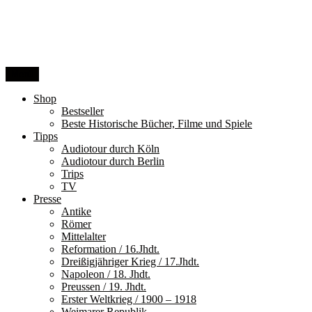
Zum
Inhalt
springen
Menü
Shop
Bestseller
Beste Historische Bücher, Filme und Spiele
Tipps
Audiotour durch Köln
Audiotour durch Berlin
Trips
TV
Presse
Antike
Römer
Mittelalter
Reformation / 16.Jhdt.
Dreißigjähriger Krieg / 17.Jhdt.
Napoleon / 18. Jhdt.
Preussen / 19. Jhdt.
Erster Weltkrieg / 1900 – 1918
Weimarer Republik