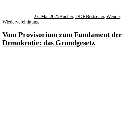
Autor
Veröffentlicht
Kategorien
Schlagwörter
am
27. Mai 2025
Bücher
,
DDR
Bestseller
,
Wende
,
Wiedervereinigung
Vom Provisorium zum Fundament der
Demokratie: das Grundgesetz