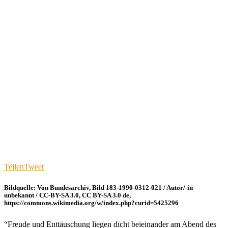
Teilen
Tweet
Bildquelle: Von Bundesarchiv, Bild 183-1990-0312-021 / Autor/-in
unbekannt / CC-BY-SA 3.0, CC BY-SA 3.0 de,
https://commons.wikimedia.org/w/index.php?curid=5425296
“Freude und Enttäuschung liegen dicht beieinander am Abend des