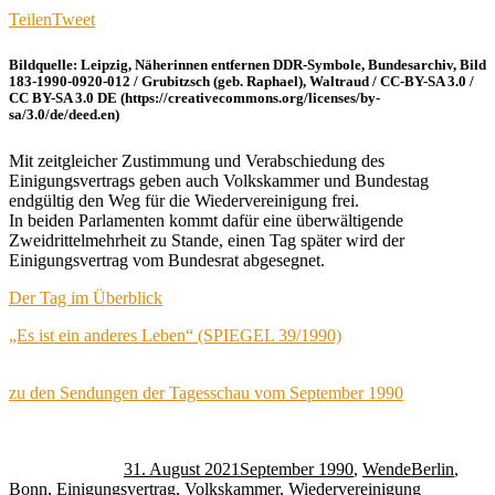
Teilen
Tweet
Bildquelle: Leipzig, Näherinnen entfernen DDR-Symbole, Bundesarchiv, Bild
183-1990-0920-012 / Grubitzsch (geb. Raphael), Waltraud / CC-BY-SA 3.0 /
CC BY-SA 3.0 DE (https://creativecommons.org/licenses/by-
sa/3.0/de/deed.en)
Mit zeitgleicher Zustimmung und Verabschiedung des
Einigungsvertrags geben auch Volkskammer und Bundestag
endgültig den Weg für die Wiedervereinigung frei.
In beiden Parlamenten kommt dafür eine überwältigende
Zweidrittelmehrheit zu Stande, einen Tag später wird der
Einigungsvertrag vom Bundesrat abgesegnet.
Der Tag im Überblick
„Es ist ein anderes Leben“ (SPIEGEL 39/1990)
zu den Sendungen der Tagesschau vom September 1990
Autor
Veröffentlicht
Kategorien
Schlagwörte
am
31. August 2021
September 1990
,
Wende
Berlin
,
Bonn
,
Einigungsvertrag
,
Volkskammer
,
Wiedervereinigung