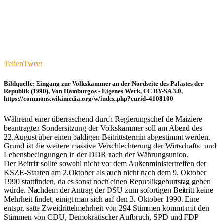
Teilen
Tweet
Bildquelle: Eingang zur Volkskammer an der Nordseite des Palastes der
Republik (1990), Von Hamburgos - Eigenes Werk, CC BY-SA 3.0,
https://commons.wikimedia.org/w/index.php?curid=4108100
Während einer überraschend durch Regierungschef de Maiziere
beantragten Sondersitzung der Volkskammer soll am Abend des
22.August über einen baldigen Beitrittstermin abgestimmt werden.
Grund ist die weitere massive Verschlechterung der Wirtschafts- und
Lebensbedingungen in der DDR nach der Währungsunion.
Der Beitritt sollte sowohl nicht vor dem Außenministertreffen der
KSZE-Staaten am 2.Oktober als auch nicht nach dem 9. Oktober
1990 stattfinden, da es sonst noch einen Republikgeburtstag geben
würde. Nachdem der Antrag der DSU zum sofortigen Beitritt keine
Mehrheit findet, einigt man sich auf den 3. Oktober 1990. Eine
entspr. satte Zweidrittelmehrheit von 294 Stimmen kommt mit den
Stimmen von CDU, Demokratischer Aufbruch, SPD und FDP