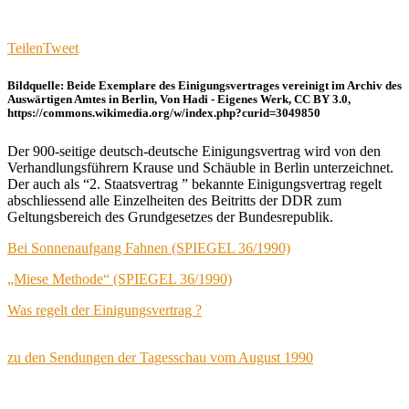
Teilen
Tweet
Bildquelle: Beide Exemplare des Einigungsvertrages vereinigt im Archiv des
Auswärtigen Amtes in Berlin, Von Hadi - Eigenes Werk, CC BY 3.0,
https://commons.wikimedia.org/w/index.php?curid=3049850
Der 900-seitige deutsch-deutsche Einigungsvertrag wird von den
Verhandlungsführern Krause und Schäuble in Berlin unterzeichnet.
Der auch als “2. Staatsvertrag ” bekannte Einigungsvertrag regelt
abschliessend alle Einzelheiten des Beitritts der DDR zum
Geltungsbereich des Grundgesetzes der Bundesrepublik.
Bei Sonnenaufgang Fahnen (SPIEGEL 36/1990)
„Miese Methode“ (SPIEGEL 36/1990)
Was regelt der Einigungsvertrag ?
zu den Sendungen der Tagesschau vom August 1990
Autor
Veröffentlicht
Kategorien
Schlagwörter
am