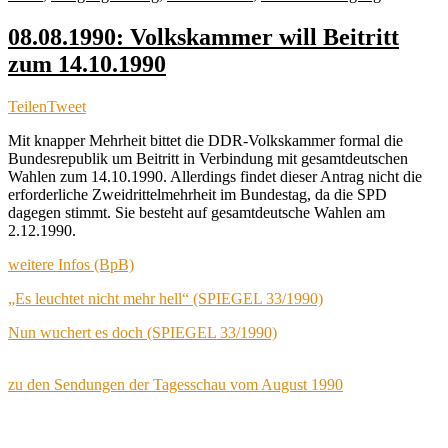
08.08.1990: Volkskammer will Beitritt
zum 14.10.1990
Teilen
Tweet
Mit knapper Mehrheit bittet die DDR-Volkskammer formal die
Bundesrepublik um Beitritt in Verbindung mit gesamtdeutschen
Wahlen zum 14.10.1990. Allerdings findet dieser Antrag nicht die
erforderliche Zweidrittelmehrheit im Bundestag, da die SPD
dagegen stimmt. Sie besteht auf gesamtdeutsche Wahlen am
2.12.1990.
weitere Infos (BpB)
„Es leuchtet nicht mehr hell“ (SPIEGEL 33/1990)
Nun wuchert es doch (SPIEGEL 33/1990)
zu den Sendungen der Tagesschau vom August 1990
Autor
Veröffentlicht
Kategorien
Schlagwörter
am