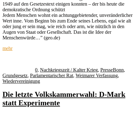
1949 auf den Gesetzestext einigen konnten – der bis heute die
demokratische Ordnung schützt
Jedem Menschen wohnt ein achtunggebietender, unveränderlicher
Wert inne. Vom Beginn bis zum Ende seines Lebens, egal wie alt
oder jung er sein mag, wie reich oder arm, wie nützlich in den
Augen von Staat oder Gesellschaft. Das ist die Idee der
Menschenwürde…” (geo.de)
mehr
Autor
Veröffentlicht
Kategorien
Schlagwörter
am
0
,
Nachkriegszeit / Kalter Krieg
,
Presse
Bonn
,
Grundgesetz
,
Parlamentarischer Rat
,
Weimarer Verfassung
,
Wiedervereinigung
Die letzte Volkskammerwahl: D-Mark
statt Experimente