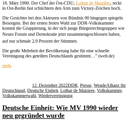
18. März 1990. Der Chef der Ost-CDU,
Lothar de Maizière
, reckt
in Ost-Berlin fast schüchtern den Arm zum Victory-Zeichen hoch.
Die Gesichter bei den Akteuren von Bündnis 90 hingegen spiegeln
Besorgnis. Bei der ersten freien Wahl zur DDR-Volkskammer
kommt die Gruppierung, in der sich junge Bürgerrechtsgruppen wie
Neues Forum und Demokratie jetzt zusammengeschlossen haben,
auf nur schmale 2,9 Prozent der Stimmen.
Die große Mehrheit der Bevölkerung habe für eine schnelle
Vereinigung des geteilten Deutschlands gestimmt…” (welt.de)
mehr
Autor
Veröffentlicht
Kategorien
Schlagwörte
am
12. Dezember 2022
DDR
,
Presse
,
Wende
Allianz für
Deutschland
,
Deutsche Einheit
,
Lothar de Maiziere
,
Volkskammer
,
Volkskammerwahl
,
Wiedervereinigung
Deutsche Einheit: Wie MV 1990 wieder
neu gegründet wurde