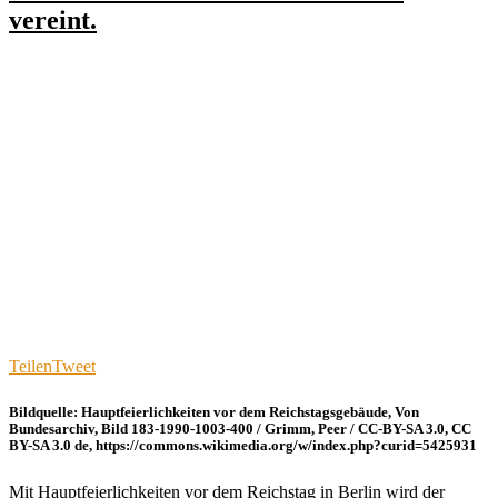
vereint.
Teilen
Tweet
Bildquelle: Hauptfeierlichkeiten vor dem Reichstagsgebäude, Von
Bundesarchiv, Bild 183-1990-1003-400 / Grimm, Peer / CC-BY-SA 3.0, CC
BY-SA 3.0 de, https://commons.wikimedia.org/w/index.php?curid=5425931
Mit Hauptfeierlichkeiten vor dem Reichstag in Berlin wird der