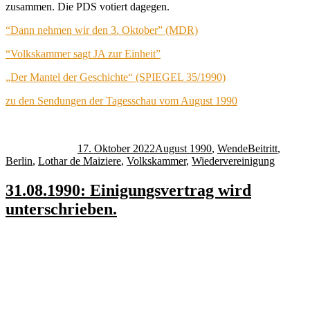
zusammen. Die PDS votiert dagegen.
“Dann nehmen wir den 3. Oktober” (MDR)
“Volkskammer sagt JA zur Einheit”
„Der Mantel der Geschichte“ (SPIEGEL 35/1990)
zu den Sendungen der Tagesschau vom August 1990
Autor
Veröffentlicht
Kategorien
Schlagwörter
am
17. Oktober 2022
August 1990
,
Wende
Beitritt
,
Berlin
,
Lothar de Maiziere
,
Volkskammer
,
Wiedervereinigung
31.08.1990: Einigungsvertrag wird
unterschrieben.