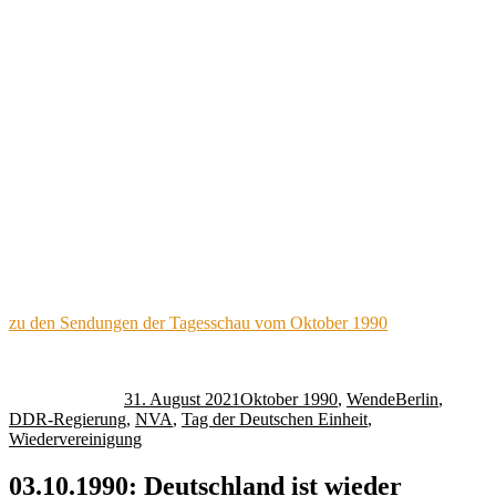
zu den Sendungen der Tagesschau vom Oktober 1990
Autor
Veröffentlicht
Kategorien
Schlagwörter
am
31. August 2021
Oktober 1990
,
Wende
Berlin
,
DDR-Regierung
,
NVA
,
Tag der Deutschen Einheit
,
Wiedervereinigung
03.10.1990: Deutschland ist wieder