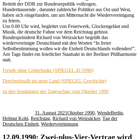
Beitritt der DDR zur Bundesrepublik vollzogen.
Hunderttausende , darunter zahlreiche Politiker aus Ost und West,
haben sich eingefunden, um um Mitternacht die Wiedervereinigung
zu feiern.
Um 0.00 Uhr wird, begleitet von Feuerwerk, Glockengeläut und
Musik, die deutsche Fahne vor dem Reichstag gehisst.
Bundespräsident Richard von Weizsäcker begrüßt das
wiedervereinigte Deutschland mit den Worten “In freier
Selbstbestimmung wollen wir die Einheit Deutschlands vollenden!”.
Am Tage findet ein feierlicher Staatsakt in der Berliner Philharmonie
statt.
Freude ohne Götterfunke (SPIEGEL 41/1990)
Durchgeknallt ins neue Land (SPIEGEL Geschichte)
zu den Sendungen der Tagesschau vom Oktober 1990
Autor
Veröffentlicht
Kategorien
Schlagwörter
am
31. August 2021
Oktober 1990
,
Wende
Berlin
,
Helmut Kohl
,
Reichstag
,
Richard von Weizsäcker
,
Tag der
Deutschen Einheit
,
Wiedervereinigung
12.09.1990: Zwei-plus-Vier-Vertrag wird