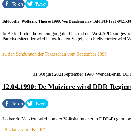
Teilen
Tweet
Bildquelle: Wolfgang Thierse 1990, Von Bundesarchiv, Bild 183-1990-0421-3
In Berlin findet die Vereinigung der Ost- mit der West-SPD zur gesamt
Parteivorsitzender wird Hans-Jochen Vogel, sein Stellvertreter wird 
zu den Sendungen der Tagesschau vom September 1990
Autor
Veröffentlicht
Kategorien
Schlagwörte
am
31. August 2021
September 1990
,
Wende
Berlin
,
DD
12.04.1990: De Maiziere wird DDR-Regier
Teilen
Tweet
Lothar de Maiziere wird von der Volkskammer zum DDR-Regierungsc
“Bis kurz vorm Knall “