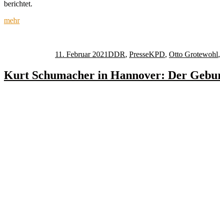
berichtet.
mehr
Autor
Veröffentlicht
Kategorien
Schlagwörter
am
11. Februar 2021
DDR
,
Presse
KPD
,
Otto Grotewohl
Kurt Schumacher in Hannover: Der Gebur