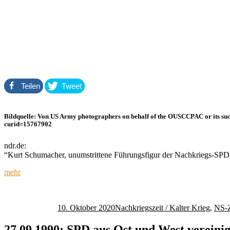
Teilen
Tweet
Bildquelle: Von US Army photographers on behalf of the OUSCCPAC or its su
curid=15767902
ndr.de:
“Kurt Schumacher, unumstrittene Führungsfigur der Nachkriegs-SPD,
mehr
Autor
Veröffentlicht
Kategorien
am
10. Oktober 2020
Nachkriegszeit / Kalter Krieg
,
NS-Z
27.09.1990: SPD aus Ost und West vereinigt