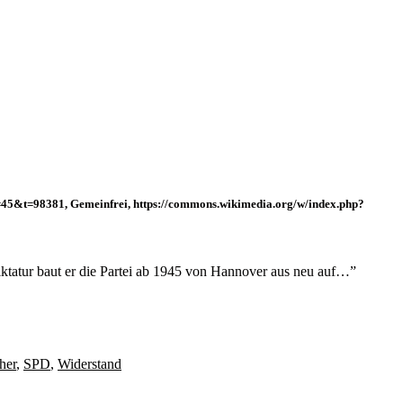
f=45&t=98381, Gemeinfrei, https://commons.wikimedia.org/w/index.php?
tatur baut er die Partei ab 1945 von Hannover aus neu auf…”
her
,
SPD
,
Widerstand