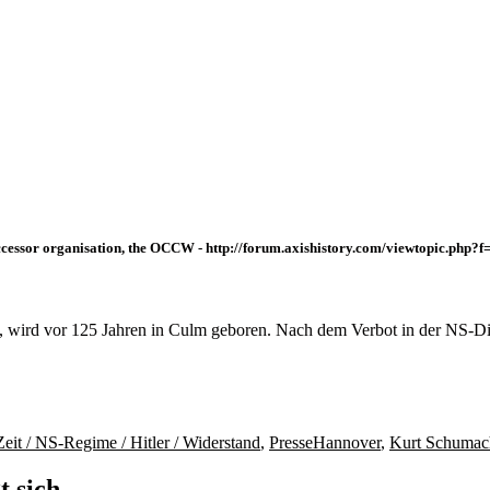
ccessor organisation, the OCCW - http://forum.axishistory.com/viewtopic.php?
 wird vor 125 Jahren in Culm geboren. Nach dem Verbot in der NS-Dik
Schlagwörter
eit / NS-Regime / Hitler / Widerstand
,
Presse
Hannover
,
Kurt Schumac
 sich.