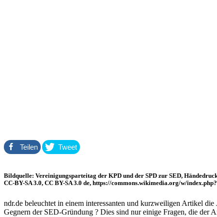
Teilen
Tweet
Bildquelle: Vereinigungsparteitag der KPD und der SPD zur SED, Händedruck zw
CC-BY-SA 3.0, CC BY-SA 3.0 de, https://commons.wikimedia.org/w/index.ph
ndr.de beleuchtet in einem interessanten und kurzweiligen Artikel 
Gegnern der SED-Gründung ? Dies sind nur einige Fragen, die der Ar