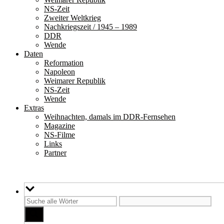
NS-Zeit
Zweiter Weltkrieg
Nachkriegszeit / 1945 – 1989
DDR
Wende
Daten
Reformation
Napoleon
Weimarer Republik
NS-Zeit
Wende
Extras
Weihnachten, damals im DDR-Fernsehen
Magazine
NS-Filme
Links
Partner