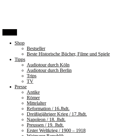
Zum
Inhalt
springen
Menü
Shop
Bestseller
Beste Historische Bücher, Filme und Spiele
Tipps
Audiotour durch Köln
Audiotour durch Berlin
Trips
TV
Presse
Antike
Römer
Mittelalter
Reformation / 16.Jhdt.
Dreißigjähriger Krieg / 17.Jhdt.
Napoleon / 18. Jhdt.
Preussen / 19. Jhdt.
Erster Weltkrieg / 1900 – 1918
Weimarer Republik