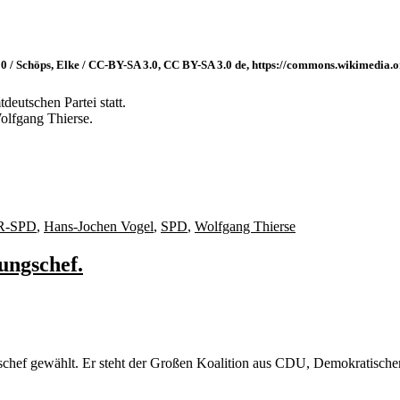
00 / Schöps, Elke / CC-BY-SA 3.0, CC BY-SA 3.0 de, https://commons.wikimedia
deutschen Partei statt.
Wolfgang Thierse.
r
R-SPD
,
Hans-Jochen Vogel
,
SPD
,
Wolfgang Thierse
ungschef.
hef gewählt. Er steht der Großen Koalition aus CDU, Demokratisch