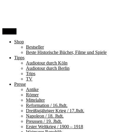
Zum
Inhalt
springen
Menü
Shop
Bestseller
Beste Historische Bücher, Filme und Spiele
Tipps
Audiotour durch Köln
Audiotour durch Berlin
Trips
TV
Presse
Antike
Römer
Mittelalter
Reformation / 16.Jhdt.
Dreißigjähriger Krieg / 17.Jhdt.
Napoleon / 18. Jhdt.
Preussen / 19. Jhdt.
Erster Weltkrieg / 1900 – 1918
Weimarer Republik