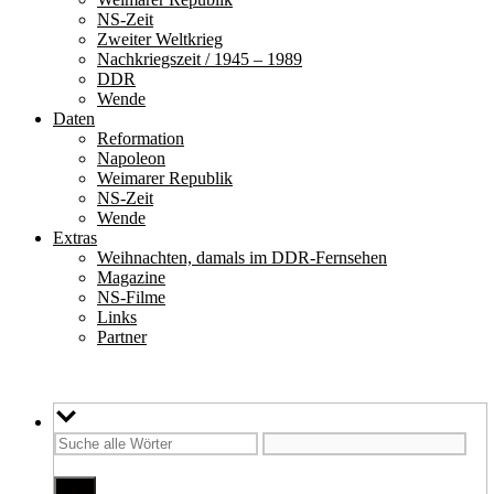
NS-Zeit
Zweiter Weltkrieg
Nachkriegszeit / 1945 – 1989
DDR
Wende
Daten
Reformation
Napoleon
Weimarer Republik
NS-Zeit
Wende
Extras
Weihnachten, damals im DDR-Fernsehen
Magazine
NS-Filme
Links
Partner