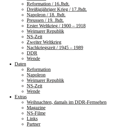
Reformation / 16.Jhdt.
Dreißigjähriger Krieg / 17.Jhdt.
Napoleon / 18. Jhdt.
Preussen / 19. Jhdt.
Erster Weltkrieg / 1900 – 1918
Weimarer Republik
NS-Zeit
Zweiter Weltkrieg
Nachkriegszeit / 1945 – 1989
DDR
Wende
Daten
Reformation
Napoleon
Weimarer Republik
NS-Zeit
Wende
Extras
Weihnachten, damals im DDR-Fernsehen
Magazine
NS-Filme
Links
Partner