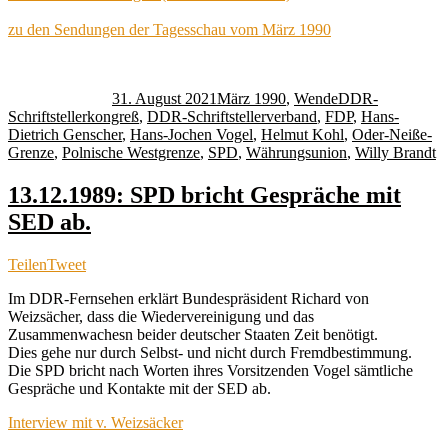
zu den Sendungen der Tagesschau vom März 1990
Autor
Veröffentlicht
Kategorien
Schlagwörter
am
31. August 2021
März 1990
,
Wende
DDR-
Schriftstellerkongreß
,
DDR-Schriftstellerverband
,
FDP
,
Hans-
Dietrich Genscher
,
Hans-Jochen Vogel
,
Helmut Kohl
,
Oder-Neiße-
Grenze
,
Polnische Westgrenze
,
SPD
,
Währungsunion
,
Willy Brandt
13.12.1989: SPD bricht Gespräche mit
SED ab.
Teilen
Tweet
Im DDR-Fernsehen erklärt Bundespräsident Richard von
Weizsächer, dass die Wiedervereinigung und das
Zusammenwachesn beider deutscher Staaten Zeit benötigt.
Dies gehe nur durch Selbst- und nicht durch Fremdbestimmung.
Die SPD bricht nach Worten ihres Vorsitzenden Vogel sämtliche
Gespräche und Kontakte mit der SED ab.
Interview mit v. Weizsäcker