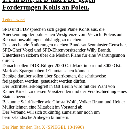
Forderungen Kohls an Polen.
Teilen
Tweet
SPD und FDP sprechen sich gegen Pläne Kohls aus, die
Anerkennung der polnischen Westgrenze vom Verzicht Polens auf
Reparationszahlungen abhängig zu machen.
Entsprechende Äußerungen machen Bundesaußenminster Genscher,
SPD-Chef Vogel und SPD-Ehrenvorsitzender Willy Brandt.
Unterdessen sickern über die Medien Pläne für eine Währungsunon
durch:
Danach sollen DDR-Bürger 2000 Ost-Mark in bar und 3000 Ost-
Mark als Sparguthaben 1:1 umtauschen können.
Beträge darüber sollen über Sperrkonten, die schrittweise
freigegeben werden, getauscht werden dürfen.
Der Schriftstellerkongreß in Ost-Berlin wird mit der Wahl von
Rainer Kirsch zu dessen Vorsitzenden und der Verabschiedung eines
Statuts beendet.
Bekannte Schriftsteller wie Christa Wolf , Volker Braun und Heiner
Müller lehnen eine Mitarbeit im Vorstand ab.
Der Verband will sich zukünftig zumeist nur noch um
berufsständische Anliegen kümmern.
Der Plan für den Tag X (SPIEGEL 10/1990)