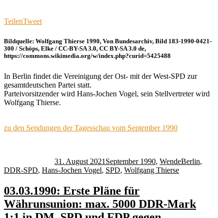
Teilen
Tweet
Bildquelle: Wolfgang Thierse 1990, Von Bundesarchiv, Bild 183-1990-0421-
300 / Schöps, Elke / CC-BY-SA 3.0, CC BY-SA 3.0 de,
https://commons.wikimedia.org/w/index.php?curid=5425488
In Berlin findet die Vereinigung der Ost- mit der West-SPD zur
gesamtdeutschen Partei statt.
Parteivorsitzender wird Hans-Jochen Vogel, sein Stellvertreter wird
Wolfgang Thierse.
zu den Sendungen der Tagesschau vom September 1990
Autor
Veröffentlicht
Kategorien
Schlagwörte
am
31. August 2021
September 1990
,
Wende
Berlin
,
DDR-SPD
,
Hans-Jochen Vogel
,
SPD
,
Wolfgang Thierse
03.03.1990: Erste Pläne für
Währunsunion: max. 5000 DDR-Mark
1:1 in DM, SPD und FDP gegen