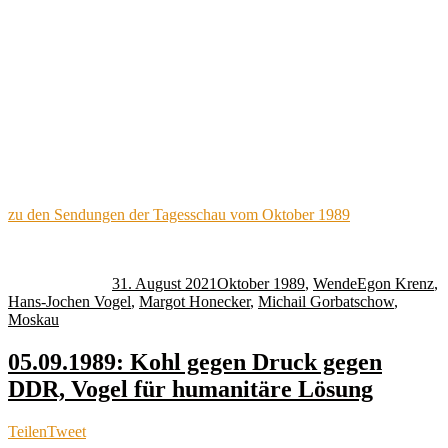
zu den Sendungen der Tagesschau vom Oktober 1989
Autor
Veröffentlicht
Kategorien
Schlagwörter
am
31. August 2021
Oktober 1989
,
Wende
Egon Krenz
,
Hans-Jochen Vogel
,
Margot Honecker
,
Michail Gorbatschow
,
Moskau
05.09.1989: Kohl gegen Druck gegen
DDR, Vogel für humanitäre Lösung
Teilen
Tweet