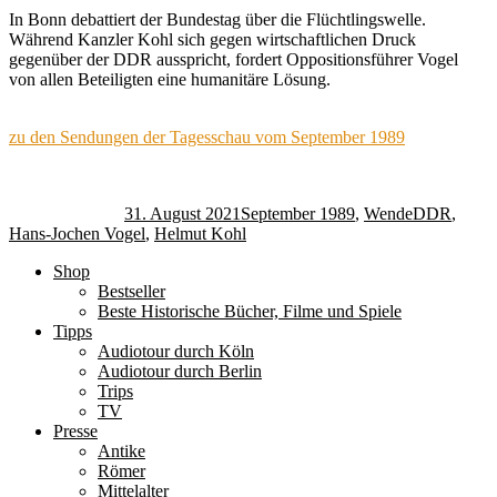
In Bonn debattiert der Bundestag über die Flüchtlingswelle.
Während Kanzler Kohl sich gegen wirtschaftlichen Druck
gegenüber der DDR ausspricht, fordert Oppositionsführer Vogel
von allen Beteiligten eine humanitäre Lösung.
zu den Sendungen der Tagesschau vom September 1989
Autor
Veröffentlicht
Kategorien
Schlagwörte
am
31. August 2021
September 1989
,
Wende
DDR
,
Hans-Jochen Vogel
,
Helmut Kohl
Shop
Bestseller
Beste Historische Bücher, Filme und Spiele
Tipps
Audiotour durch Köln
Audiotour durch Berlin
Trips
TV
Presse
Antike
Römer
Mittelalter