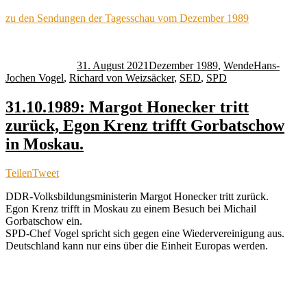
zu den Sendungen der Tagesschau vom Dezember 1989
Autor
Veröffentlicht
Kategorien
Schlagwörte
am
31. August 2021
Dezember 1989
,
Wende
Hans-
Jochen Vogel
,
Richard von Weizsäcker
,
SED
,
SPD
31.10.1989: Margot Honecker tritt
zurück, Egon Krenz trifft Gorbatschow
in Moskau.
Teilen
Tweet
DDR-Volksbildungsministerin Margot Honecker tritt zurück.
Egon Krenz trifft in Moskau zu einem Besuch bei Michail
Gorbatschow ein.
SPD-Chef Vogel spricht sich gegen eine Wiedervereinigung aus.
Deutschland kann nur eins über die Einheit Europas werden.