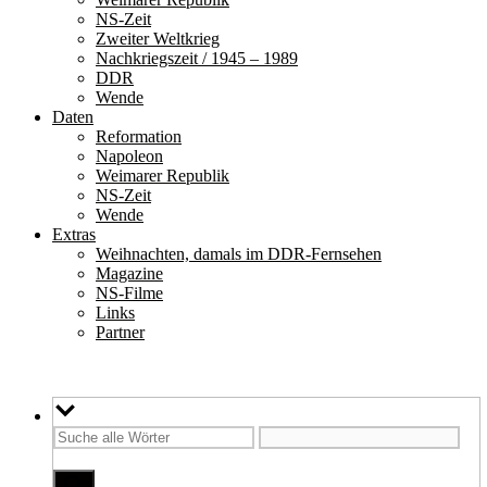
NS-Zeit
Zweiter Weltkrieg
Nachkriegszeit / 1945 – 1989
DDR
Wende
Daten
Reformation
Napoleon
Weimarer Republik
NS-Zeit
Wende
Extras
Weihnachten, damals im DDR-Fernsehen
Magazine
NS-Filme
Links
Partner