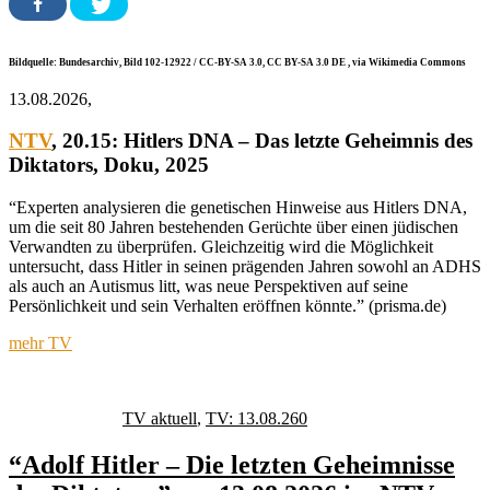
Bildquelle: Bundesarchiv, Bild 102-12922 / CC-BY-SA 3.0, CC BY-SA 3.0 DE
, via Wikimedia Commons
13.08.2026,
NTV
, 20.15:
Hitlers DNA – Das letzte Geheimnis des
Diktators
, Doku, 2025
“Experten analysieren die genetischen Hinweise aus Hitlers DNA,
um die seit 80 Jahren bestehenden Gerüchte über einen jüdischen
Verwandten zu überprüfen. Gleichzeitig wird die Möglichkeit
untersucht, dass Hitler in seinen prägenden Jahren sowohl an ADHS
als auch an Autismus litt, was neue Perspektiven auf seine
Persönlichkeit und sein Verhalten eröffnen könnte.” (prisma.de)
mehr TV
Autor
Veröffentlicht
Kategorien
Schlagwörter
am
TV aktuell
,
TV: 13.08.26
0
“Adolf Hitler – Die letzten Geheimnisse