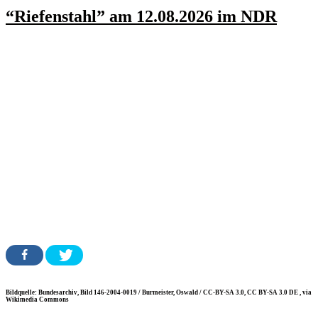
“Riefenstahl” am 12.08.2026 im NDR
Bildquelle: Bundesarchiv, Bild 146-2004-0019 / Burmeister, Oswald / CC-BY-SA 3.0, CC BY-SA 3.0 DE
, via
Wikimedia Commons