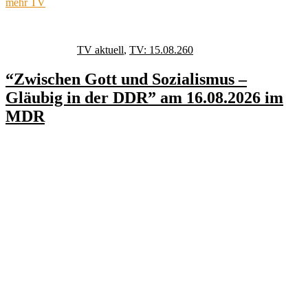
mehr TV
Autor
Veröffentlicht
Kategorien
Schlagwörter
am
TV aktuell
,
TV: 15.08.26
0
“Zwischen Gott und Sozialismus –
Gläubig in der DDR” am 16.08.2026 im
MDR