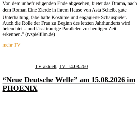
Von dem unbefriedigenden Ende abgesehen, bietet das Drama, nach
dem Roman Eine Zierde in ihrem Hause von Asta Scheib, gute
Unterhaltung, fabelhafte Kostüme und engagierte Schauspieler.
Auch die Rolle der Frau zu Beginn des letzten Jahrhunderts wird
beleuchtet – und lässt traurige Parallelen zur heutigen Zeit
erkennen.” (tvspielfilm.de)
mehr TV
Autor
Veröffentlicht
Kategorien
Schlagwörter
am
TV aktuell
,
TV: 14.08.26
0
“Neue Deutsche Welle” am 15.08.2026 im
PHOENIX