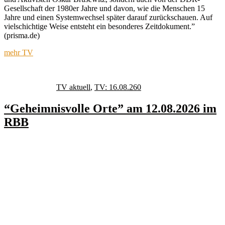
Gesellschaft der 1980er Jahre und davon, wie die Menschen 15
Jahre und einen Systemwechsel später darauf zurückschauen. Auf
vielschichtige Weise entsteht ein besonderes Zeitdokument.”
(prisma.de)
mehr TV
Autor
Veröffentlicht
Kategorien
Schlagwörter
am
TV aktuell
,
TV: 16.08.26
0
“Geheimnisvolle Orte” am 12.08.2026 im
RBB