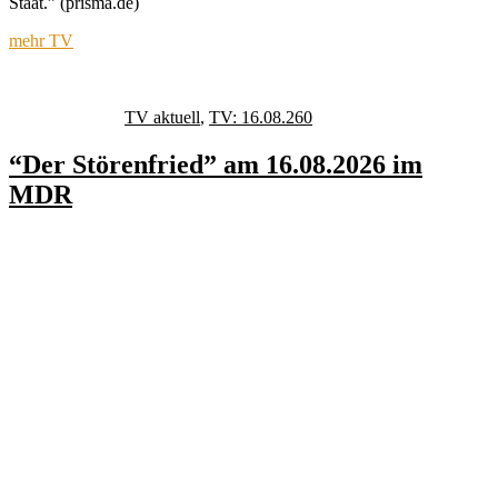
Staat.” (prisma.de)
mehr TV
Autor
Veröffentlicht
Kategorien
Schlagwörter
am
TV aktuell
,
TV: 16.08.26
0
“Der Störenfried” am 16.08.2026 im
MDR