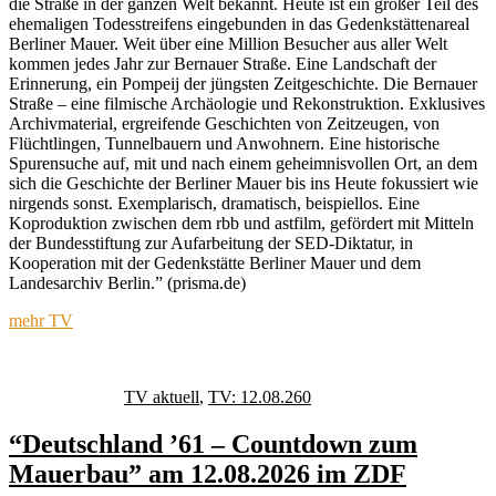
die Straße in der ganzen Welt bekannt. Heute ist ein großer Teil des
ehemaligen Todesstreifens eingebunden in das Gedenkstättenareal
Berliner Mauer. Weit über eine Million Besucher aus aller Welt
kommen jedes Jahr zur Bernauer Straße. Eine Landschaft der
Erinnerung, ein Pompeij der jüngsten Zeitgeschichte. Die Bernauer
Straße – eine filmische Archäologie und Rekonstruktion. Exklusives
Archivmaterial, ergreifende Geschichten von Zeitzeugen, von
Flüchtlingen, Tunnelbauern und Anwohnern. Eine historische
Spurensuche auf, mit und nach einem geheimnisvollen Ort, an dem
sich die Geschichte der Berliner Mauer bis ins Heute fokussiert wie
nirgends sonst. Exemplarisch, dramatisch, beispiellos. Eine
Koproduktion zwischen dem rbb und astfilm, gefördert mit Mitteln
der Bundesstiftung zur Aufarbeitung der SED-Diktatur, in
Kooperation mit der Gedenkstätte Berliner Mauer und dem
Landesarchiv Berlin.” (prisma.de)
mehr TV
Autor
Veröffentlicht
Kategorien
Schlagwörter
am
TV aktuell
,
TV: 12.08.26
0
“Deutschland ’61 – Countdown zum
Mauerbau” am 12.08.2026 im ZDF