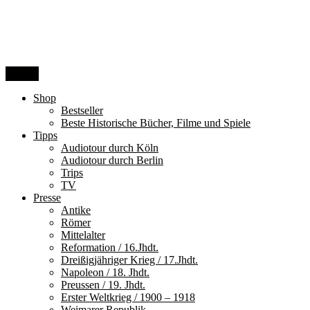
Zum
Inhalt
springen
Menü
Shop
Bestseller
Beste Historische Bücher, Filme und Spiele
Tipps
Audiotour durch Köln
Audiotour durch Berlin
Trips
TV
Presse
Antike
Römer
Mittelalter
Reformation / 16.Jhdt.
Dreißigjähriger Krieg / 17.Jhdt.
Napoleon / 18. Jhdt.
Preussen / 19. Jhdt.
Erster Weltkrieg / 1900 – 1918
Weimarer Republik