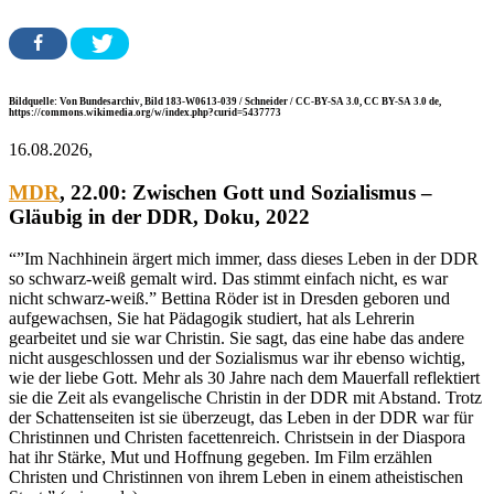
Bildquelle: Von Bundesarchiv, Bild 183-W0613-039 / Schneider / CC-BY-SA 3.0, CC BY-SA 3.0 de,
https://commons.wikimedia.org/w/index.php?curid=5437773
16.08.2026,
MDR
, 22.00:
Zwischen Gott und Sozialismus –
Gläubig in der DDR
, Doku, 2022
“”Im Nachhinein ärgert mich immer, dass dieses Leben in der DDR
so schwarz-weiß gemalt wird. Das stimmt einfach nicht, es war
nicht schwarz-weiß.” Bettina Röder ist in Dresden geboren und
aufgewachsen, Sie hat Pädagogik studiert, hat als Lehrerin
gearbeitet und sie war Christin. Sie sagt, das eine habe das andere
nicht ausgeschlossen und der Sozialismus war ihr ebenso wichtig,
wie der liebe Gott. Mehr als 30 Jahre nach dem Mauerfall reflektiert
sie die Zeit als evangelische Christin in der DDR mit Abstand. Trotz
der Schattenseiten ist sie überzeugt, das Leben in der DDR war für
Christinnen und Christen facettenreich. Christsein in der Diaspora
hat ihr Stärke, Mut und Hoffnung gegeben. Im Film erzählen
Christen und Christinnen von ihrem Leben in einem atheistischen