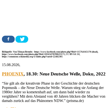
Bildquelle: Von Tilman Brembs - https://www.facebook.com/photo.php?fbid=115764165170 (dead),
https://www.facebook.com/photo.php?fbid=10163478390635171, CC BY-SA 3.0,
https://commons.wikimedia.org/w/index.php?curid=22482305
15.08.2026,
PHOENIX
, 18.30:
Neue Deutsche Welle
, Doku, 2022
“Sie gilt als die kreativste Phase in der Geschichte der deutschen
Popmusik – die Neue Deutsche Welle. Warum stieg sie Anfang der
1980er Jahre so kometenhaft auf, um dann bald wieder zu
verglühen? Mit dem Abstand von 40 Jahren blicken die Macher von
damals zurück auf das Phänomen NDW.” (prisma.de)