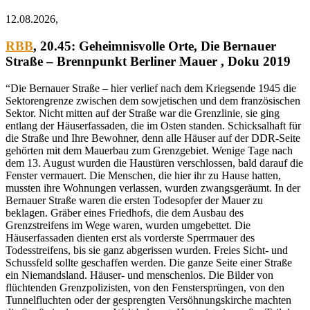
12.08.2026,
RBB
, 20.45:
Geheimnisvolle Orte
, Die Bernauer
Straße – Brennpunkt Berliner Mauer , Doku 2019
“Die Bernauer Straße – hier verlief nach dem Kriegsende 1945 die
Sektorengrenze zwischen dem sowjetischen und dem französischen
Sektor. Nicht mitten auf der Straße war die Grenzlinie, sie ging
entlang der Häuserfassaden, die im Osten standen. Schicksalhaft für
die Straße und Ihre Bewohner, denn alle Häuser auf der DDR-Seite
gehörten mit dem Mauerbau zum Grenzgebiet. Wenige Tage nach
dem 13. August wurden die Haustüren verschlossen, bald darauf die
Fenster vermauert. Die Menschen, die hier ihr zu Hause hatten,
mussten ihre Wohnungen verlassen, wurden zwangsgeräumt. In der
Bernauer Straße waren die ersten Todesopfer der Mauer zu
beklagen. Gräber eines Friedhofs, die dem Ausbau des
Grenzstreifens im Wege waren, wurden umgebettet. Die
Häuserfassaden dienten erst als vorderste Sperrmauer des
Todesstreifens, bis sie ganz abgerissen wurden. Freies Sicht- und
Schussfeld sollte geschaffen werden. Die ganze Seite einer Straße
ein Niemandsland. Häuser- und menschenlos. Die Bilder von
flüchtenden Grenzpolizisten, von den Fenstersprüngen, von den
Tunnelfluchten oder der gesprengten Versöhnungskirche machten