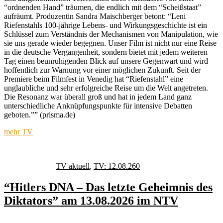
“ordnenden Hand” träumen, die endlich mit dem “Scheißstaat”
aufräumt. Produzentin Sandra Maischberger betont: “Leni
Riefenstahls 100-jährige Lebens- und Wirkungsgeschichte ist ein
Schlüssel zum Verständnis der Mechanismen von Manipulation, wie
sie uns gerade wieder begegnen. Unser Film ist nicht nur eine Reise
in die deutsche Vergangenheit, sondern bietet mit jedem weiteren
Tag einen beunruhigenden Blick auf unsere Gegenwart und wird
hoffentlich zur Warnung vor einer möglichen Zukunft. Seit der
Premiere beim Filmfest in Venedig hat “Riefenstahl” eine
unglaubliche und sehr erfolgreiche Reise um die Welt angetreten.
Die Resonanz war überall groß und hat in jedem Land ganz
unterschiedliche Anknüpfungspunkte für intensive Debatten
geboten.”” (prisma.de)
mehr TV
Autor
Veröffentlicht
Kategorien
Schlagwörter
am
TV aktuell
,
TV: 12.08.26
0
“Hitlers DNA – Das letzte Geheimnis des
Diktators” am 13.08.2026 im NTV