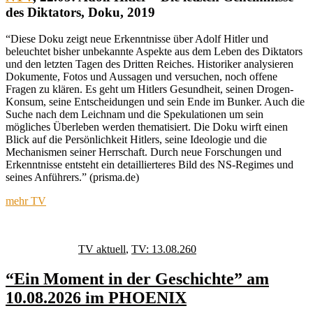
des Diktators
, Doku, 2019
“Diese Doku zeigt neue Erkenntnisse über Adolf Hitler und
beleuchtet bisher unbekannte Aspekte aus dem Leben des Diktators
und den letzten Tagen des Dritten Reiches. Historiker analysieren
Dokumente, Fotos und Aussagen und versuchen, noch offene
Fragen zu klären. Es geht um Hitlers Gesundheit, seinen Drogen-
Konsum, seine Entscheidungen und sein Ende im Bunker. Auch die
Suche nach dem Leichnam und die Spekulationen um sein
mögliches Überleben werden thematisiert. Die Doku wirft einen
Blick auf die Persönlichkeit Hitlers, seine Ideologie und die
Mechanismen seiner Herrschaft. Durch neue Forschungen und
Erkenntnisse entsteht ein detaillierteres Bild des NS-Regimes und
seines Anführers.” (prisma.de)
mehr TV
Autor
Veröffentlicht
Kategorien
Schlagwörter
am
TV aktuell
,
TV: 13.08.26
0
“Ein Moment in der Geschichte” am
10.08.2026 im PHOENIX