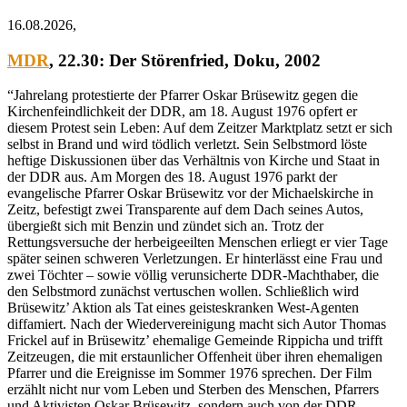
16.08.2026,
MDR
, 22.30:
Der Störenfried
, Doku, 2002
“Jahrelang protestierte der Pfarrer Oskar Brüsewitz gegen die
Kirchenfeindlichkeit der DDR, am 18. August 1976 opfert er
diesem Protest sein Leben: Auf dem Zeitzer Marktplatz setzt er sich
selbst in Brand und wird tödlich verletzt. Sein Selbstmord löste
heftige Diskussionen über das Verhältnis von Kirche und Staat in
der DDR aus. Am Morgen des 18. August 1976 parkt der
evangelische Pfarrer Oskar Brüsewitz vor der Michaelskirche in
Zeitz, befestigt zwei Transparente auf dem Dach seines Autos,
übergießt sich mit Benzin und zündet sich an. Trotz der
Rettungsversuche der herbeigeeilten Menschen erliegt er vier Tage
später seinen schweren Verletzungen. Er hinterlässt eine Frau und
zwei Töchter – sowie völlig verunsicherte DDR-Machthaber, die
den Selbstmord zunächst vertuschen wollen. Schließlich wird
Brüsewitz’ Aktion als Tat eines geisteskranken West-Agenten
diffamiert. Nach der Wiedervereinigung macht sich Autor Thomas
Frickel auf in Brüsewitz’ ehemalige Gemeinde Rippicha und trifft
Zeitzeugen, die mit erstaunlicher Offenheit über ihren ehemaligen
Pfarrer und die Ereignisse im Sommer 1976 sprechen. Der Film
erzählt nicht nur vom Leben und Sterben des Menschen, Pfarrers
und Aktivisten Oskar Brüsewitz, sondern auch von der DDR-