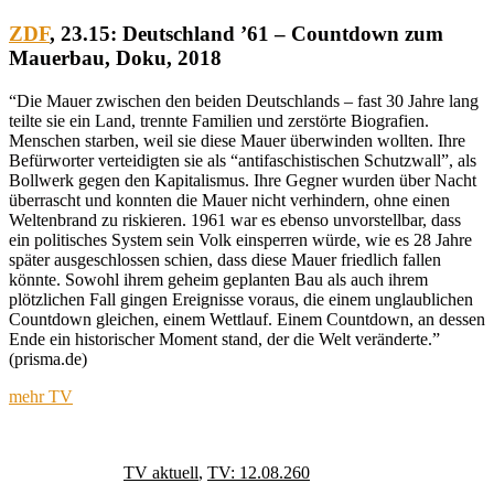
ZDF
, 23.15:
Deutschland ’61 – Countdown zum
Mauerbau
, Doku, 2018
“Die Mauer zwischen den beiden Deutschlands – fast 30 Jahre lang
teilte sie ein Land, trennte Familien und zerstörte Biografien.
Menschen starben, weil sie diese Mauer überwinden wollten. Ihre
Befürworter verteidigten sie als “antifaschistischen Schutzwall”, als
Bollwerk gegen den Kapitalismus. Ihre Gegner wurden über Nacht
überrascht und konnten die Mauer nicht verhindern, ohne einen
Weltenbrand zu riskieren. 1961 war es ebenso unvorstellbar, dass
ein politisches System sein Volk einsperren würde, wie es 28 Jahre
später ausgeschlossen schien, dass diese Mauer friedlich fallen
könnte. Sowohl ihrem geheim geplanten Bau als auch ihrem
plötzlichen Fall gingen Ereignisse voraus, die einem unglaublichen
Countdown gleichen, einem Wettlauf. Einem Countdown, an dessen
Ende ein historischer Moment stand, der die Welt veränderte.”
(prisma.de)
mehr TV
Autor
Veröffentlicht
Kategorien
Schlagwörter
am
TV aktuell
,
TV: 12.08.26
0