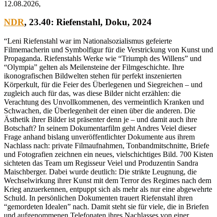
12.08.2026,
NDR
, 23.40:
Riefenstahl
, Doku, 2024
“Leni Riefenstahl war im Nationalsozialismus gefeierte
Filmemacherin und Symbolfigur für die Verstrickung von Kunst und
Propaganda. Riefenstahls Werke wie “Triumph des Willens” und
“Olympia” gelten als Meilensteine der Filmgeschichte. Ihre
ikonografischen Bildwelten stehen für perfekt inszenierten
Körperkult, für die Feier des Überlegenen und Siegreichen – und
zugleich auch für das, was diese Bilder nicht erzählen: die
Verachtung des Unvollkommenen, des vermeintlich Kranken und
Schwachen, die Überlegenheit der einen über die anderen. Die
Ästhetik ihrer Bilder ist präsenter denn je – und damit auch ihre
Botschaft? In seinem Dokumentarfilm geht Andres Veiel dieser
Frage anhand bislang unveröffentlichter Dokumente aus ihrem
Nachlass nach: private Filmaufnahmen, Tonbandmitschnitte, Briefe
und Fotografien zeichnen ein neues, vielschichtiges Bild. 700 Kisten
sichteten das Team um Regisseur Veiel und Produzentin Sandra
Maischberger. Dabei wurde deutlich: Die strikte Leugnung, die
Wechselwirkung ihrer Kunst mit dem Terror des Regimes nach dem
Krieg anzuerkennen, entpuppt sich als mehr als nur eine abgewehrte
Schuld. In persönlichen Dokumenten trauert Riefenstahl ihren
“gemordeten Idealen” nach. Damit steht sie für viele, die in Briefen
und aufgenommenen Telefonaten ihres Nachlasses von einer