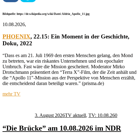
Bildquelle: https://de.wikipedia.org/wiki/Datei:Aldrin_Apollo_11.jpg
10.08.2026,
PHOENIX
, 22.15:
Ein Moment in der Geschichte
,
Doku, 2022
“Dass es am 21. Juli 1969 den ersten Menschen gelang, den Mond
zu betreten, war ein riskantes Unternehmen und ein epochaler
Umbruch. Fast wäre die Mission gescheitert. Moderator Mirko
Drotschmann präsentiert den “Terra X”-Film, der die Zeit anhält und
die “Apollo 11″-Mission aus der Perspektive von Menschen erzählt,
die entscheidend daran beteiligt waren.” (prisma.de)
mehr TV
Autor
Veröffentlicht
Kategorien
Schlagwörte
am
3. August 2026
TV aktuell
,
TV: 10.08.26
0
“Die Brücke” am 10.08.2026 im NDR